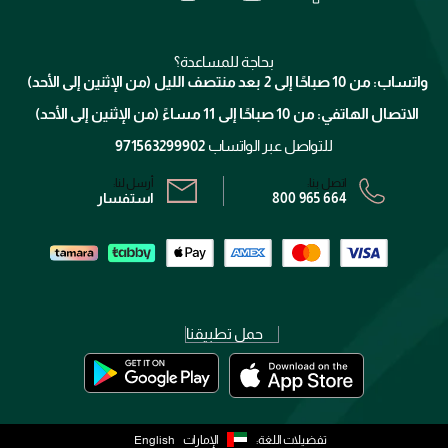
جيفنشي
تواصل معنا
للإستحمام والجسم
شارك مع أصدقائك
ميك اب فور ايفر
منصّة شبكة الشركاء
العناية بالشعر
التوصيل
كلارنس
انضموا لفيسز
بحاجة للمساعدة؟
الإرجاع
واتساب: من 10 صباحًا إلى 2 بعد منتصف الليل (من الإثنين إلى الأحد)
برنامج الولاء ميوز
تتبع طلبك
الاتصال الهاتفي: من 10 صباحًا إلى 11 مساءً (من الإثنين إلى الأحد)
الشروط و الأحكام
محدد المتاجر
سياسة الخصوصية
للتواصل عبر الواتساب
971563299902
اتصل بنا:
أرسل لنا:
800 965 664
استفسار
حمل تطبيقنا
تفضيلات اللغة:
الإمارات
English