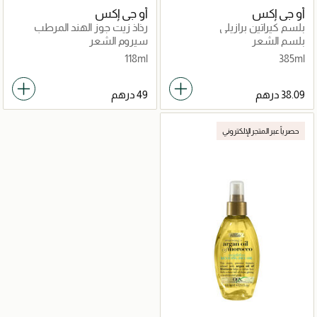
أو جي إكس
أو جي إكس
بلسم كيراتين برازيلي
رذاذ زيت جوز الهند المرطب
بلسم الشعر
سيروم الشعر
118ml
385ml
حصرياً عبر المتجر الإلكتروني