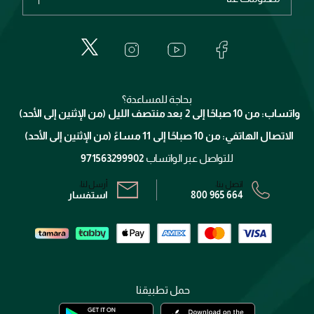
عطور
الطلبات
إيف سان لوران
حول وجوه
المكياج
الأسئلة الأكثر شيوعاً
لانكوم
خدمات المعارض
العناية بالبشرة
الدفع
جيفنشي
تواصل معنا
للإستحمام والجسم
شارك مع أصدقائك
ميك اب فور ايفر
منصّة شبكة الشركاء
العناية بالشعر
التوصيل
كلارنس
انضموا لفيسز
بحاجة للمساعدة؟
الإرجاع
واتساب: من 10 صباحًا إلى 2 بعد منتصف الليل (من الإثنين إلى الأحد)
برنامج الولاء ميوز
تتبع طلبك
الاتصال الهاتفي: من 10 صباحًا إلى 11 مساءً (من الإثنين إلى الأحد)
الشروط و الأحكام
محدد المتاجر
سياسة الخصوصية
للتواصل عبر الواتساب
971563299902
اتصل بنا:
أرسل لنا:
800 965 664
استفسار
حمل تطبيقنا