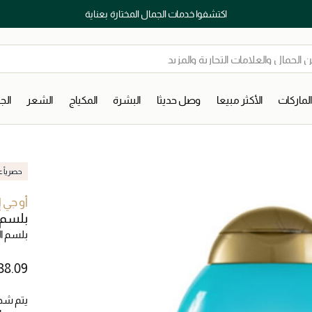
اكتشفوا خدمات الجمال المختارة بعناية
لماركات
الأكثر مبيعا
وصل حديثا
البشرة
المكياج
الشعر
ال
حصرياً عب
أو جي
بلسم 
بلسم ا
يتم شح