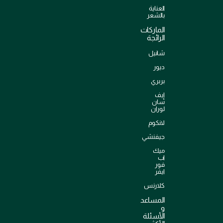
العناية
بالشعر
الماركات
الرائجة
شانيل
ديور
بربري
إيف
سان
لوران
لانكوم
جيفنشي
ميك
اب
فور
ايفر
كلارنس
المساعد
و
الأسئلة