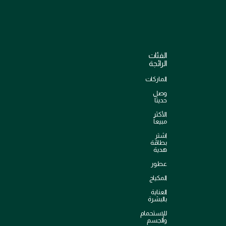
الفئات
الرائجة
الماركات
وصل
حديثاً
الأكثر
مبيعاً
اشترِ
بطاقة
هدية
عطور
المكياج
العناية
بالبشرة
للإستحمام
والجسم