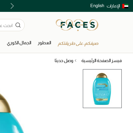
English
الإمارات
توصيل سريع على جميع الطلبات ما فوق 299 درهم
العطور
الجمال الكوري
ا
صيفكم، على طريقتكم
فيسز الصفحة الرئيسية
وصل حديثا