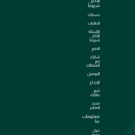
الأكثر
شيوعاً
حسابك
الطلبات
الأسئلة
الأكثر
شيوعاً
الدفع
شارك
مع
أصدقائك
التوصيل
الإرجاع
تتبع
طلبك
محدد
المتاجر
معلومات
عنا
حول
وجوه