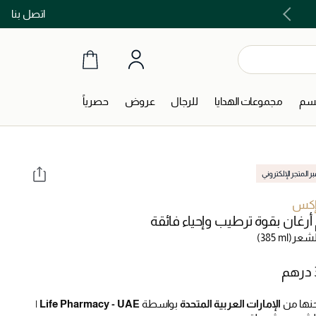
اتصل بنا
اشتري الآن و ادفع لاحقاً مع تابي و تمارا!
جسم
مجموعات الهدايا
للرجال
عروض
حصرياً
ر المتجر الإلكتروني
 إكس
أرغان بقوة ترطيب وإحياء فائقة
لشعر
(385 ml)
نها من
الإمارات العربية المتحدة
بواسطة
Life Pharmacy - UAE
|