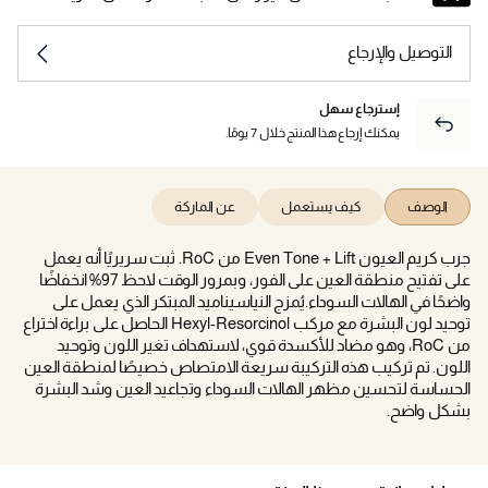
التوصيل والإرجاع
إسترجاع سهل
يمكنك إرجاع هذا المنتج خلال 7 يومًا.
الوصف
كيف يستعمل
عن الماركة
جرب كريم العيون Even Tone + Lift من RoC. ثبت سريريًا أنه يعمل
على تفتيح منطقة العين على الفور، وبمرور الوقت لاحظ 97% انخفاضًا
واضحًا في الهالات السوداء.يُمزج النياسيناميد المبتكر الذي يعمل على
توحيد لون البشرة مع مركب Hexyl-Resorcinol الحاصل على براءة اختراع
من RoC، وهو مضاد للأكسدة قوي، لاستهداف تغير اللون وتوحيد
اللون. تم تركيب هذه التركيبة سريعة الامتصاص خصيصًا لمنطقة العين
الحساسة لتحسين مظهر الهالات السوداء وتجاعيد العين وشد البشرة
بشكل واضح.