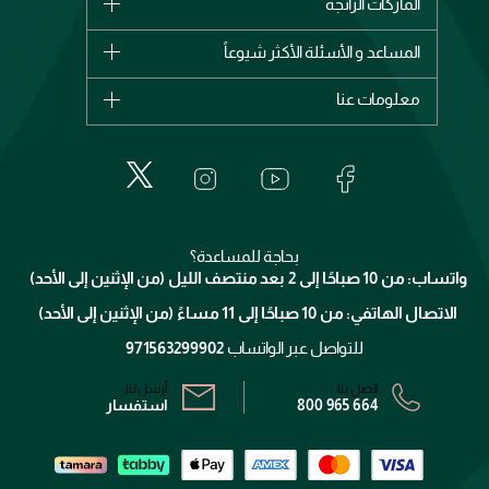
الماركات الرائجة
وصل حديثاً
شانيل
المساعد و الأسئلة الأكثر شيوعاً
الأكثر مبيعاً
ديور
اشترِ بطاقة هدية
حسابك
معلومات عنا
بربري
عطور
الطلبات
إيف سان لوران
حول وجوه
المكياج
الأسئلة الأكثر شيوعاً
لانكوم
خدمات المعارض
العناية بالبشرة
الدفع
جيفنشي
تواصل معنا
للإستحمام والجسم
شارك مع أصدقائك
ميك اب فور ايفر
منصّة شبكة الشركاء
العناية بالشعر
التوصيل
كلارنس
انضموا لفيسز
بحاجة للمساعدة؟
الإرجاع
واتساب: من 10 صباحًا إلى 2 بعد منتصف الليل (من الإثنين إلى الأحد)
برنامج الولاء ميوز
تتبع طلبك
الاتصال الهاتفي: من 10 صباحًا إلى 11 مساءً (من الإثنين إلى الأحد)
الشروط و الأحكام
محدد المتاجر
سياسة الخصوصية
للتواصل عبر الواتساب
971563299902
اتصل بنا:
أرسل لنا:
800 965 664
استفسار