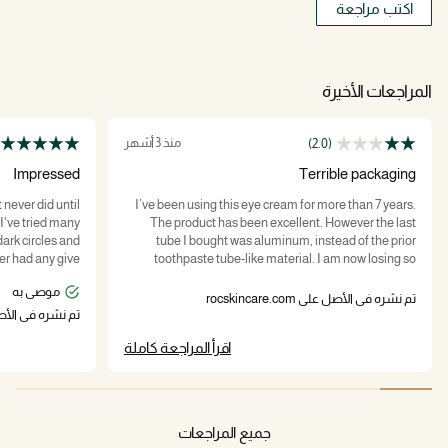
اكتب مراجعة
المراجعات الأخيرة
منذ 3 أشهر
(2.0)
Impressed
Terrible packaging
 never did until
I’ve been using this eye cream for more than 7 years.
 I've tried many
The product has been excellent. However the last
dark circles and
tube I bought was aluminum, instead of the prior
er had any give
toothpaste tube-like material. I am now losing so
get the annoying
much product—as you squeeze the tube, air gets into
موصى به
circles my whole
it and the product will continue to come out. Likewise if
تم نشره في الأصل على rocskincare.com
ced improvement.
you travel with it and the pressure inside the tube
تم نشره في الأصل على com
estly noticed a
changes. Guess I will have to find a replacement eye
اقرأ المراجعة كاملة
I will be buying
cream because I will not waste my money on lousy
ve earned a new
packaging that wastes product.
 thought to take
tos! Thank you!
جميع المراجعات