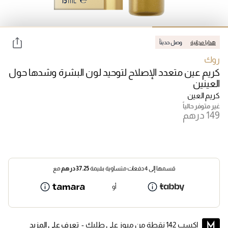
هدايا مجانية
وصل حديثاً
روك
كريم عين متعدد الإصلاح لتوحيد لون البشرة وشدها حول
العينين
كريم العين
غير متوفر حالياً
قسمها إلى 4 دفعات متساوية بقيمة
37.25
درهم
مع
أو
اكسب 142 نقطة من ميوز على طلبك -
تعرف على المزيد