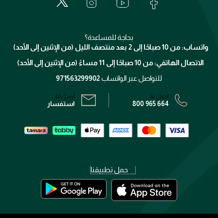
العناية بالبشرة
الدفع
جيفنشي
تواصل معنا
للإستحمام والجسم
شارك مع أصدقائك
ميك اب فور ايفر
منصّة شبكة الشركاء
العناية بالشعر
التوصيل
كلارنس
انضموا لفيسز
بحاجة للمساعدة؟
الإرجاع
واتساب: من 10 صباحًا إلى 2 بعد منتصف الليل (من الإثنين إلى الأحد)
برنامج الولاء ميوز
تتبع طلبك
الاتصال الهاتفي: من 10 صباحًا إلى 11 مساءً (من الإثنين إلى الأحد)
الشروط و الأحكام
محدد المتاجر
سياسة الخصوصية
للتواصل عبر الواتساب
971563299902
اتصل بنا:
أرسل لنا:
800 965 664
استفسار
حمل تطبيقنا