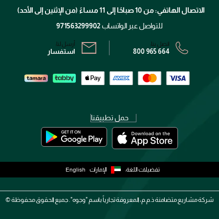
تتبع طلبك
الاتصال الهاتفي: من 10 صباحًا إلى 11 مساءً (من الإثنين إلى الأحد)
الشروط و الأحكام
محدد المتاجر
سياسة الخصوصية
للتواصل عبر الواتساب
971563299902
اتصل بنا:
أرسل لنا:
800 965 664
استفسار
حمل تطبيقنا
تفضيلات اللغة:
الإمارات
English
شركة مشاريع متضامنة ذ.م.م، المعروفة تجارياً باسم "وجوه". جميع الحقوق محفوظة ©