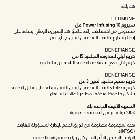
هداياك:
ULTIMUNE
سيروم Power Infusing 10 مل
مستوحى من اكتشافات رائدة عالميًا، هذا السيروم الوقائي يساعد على
إبطاء تسارع علامات التقدم في السن في أي عمر.
BENEFIANCE
كريم ليلي لمقاومة التجاعيد 15 مل
كريم ليلي مغذٍ يستهدف التجاعيد الناتجة عن قلة النوم.
BENEFIANCE
كريم تنعيم تجاعيد العين 3 مل
كريم مضاد لعلامات التقدم في السن للعين يساعد على تقليل التجاعيد
بشكل ملحوظ ويخفف مظهر الهالات السوداء.
الحقيبة الأنيقة الخاصة بك
100٪ بوليستر من ألياف معاد تدويرها
هذه المجموعة مصنوعة من الورق الداعم للإدارة المسؤولة للغابات
(FSC®).
التزامنا بالحد من التأثير البيئي كان وراء تصميم هذه الحقيبة.