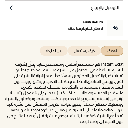
التوصيل والإرجاع
Easy Return
لا يمكن إسترجاع هذا المنتج
الوصف
كيف يستعمل
عن الماركة
Instant Eclat هو مستحضر أساس ومستحضر عناية يعزّز إشراقة
البشرة. يساعدك في الحصول على بشرة مشرقة. لقد أصبح تطبيق
تقنيات خبراء التجميل المحترفين سهلاً جداً. يعيد إشراقة البشرة على
الفور، ويخفي المناطق المظلّلة وعلامات التعب، وينسّق ويوحد لون
البشرة. بفضل مجموعة من المكونات النشطة (خلاصة الكيوي،
والسفندر المدبب، وطحالب بادينكا بافينا). يعمل على 4 عوامل رئيسية
تؤثر على إشراقة البشرة يومًا بعد يوم: يرطّب وينشّط ويوحّد لون البشرة
ويعطيها مظهراً ممتلئاً. يُطبّق قوامه الكريمي المنعش مثل بشرة ثانية
بدون إضافة طبقات إلى البشرة. غير دهني، غير كوميدوجينيك وينصهر
تماماً مع البشرة، صُمّمت تركيبته ليوضع مباشرة قبل أو بعد المكياج من
دون الحاجة إلى وقت ليجف.