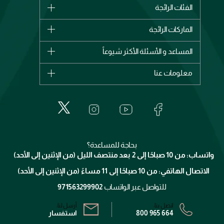
الفئات الرائجة
الماركات
الماركات الرائجة
وصل حديثاً
شانيل
المساعد و الأسئلة الأكثر شيوعاً
الأكثر مبيعاً
ديور
اشترِ بطاقة هدية
حسابك
معلومات عنا
بربري
عطور
الطلبات
إيف سان لوران
حول وجوه
المكياج
الأسئلة الأكثر شيوعاً
لانكوم
خدمات المعارض
العناية بالبشرة
الدفع
جيفنشي
تواصل معنا
للإستحمام والجسم
شارك مع أصدقائك
ميك اب فور ايفر
منصّة شبكة الشركاء
العناية بالشعر
التوصيل
كلارنس
انضموا لفيسز
بحاجة للمساعدة؟
الإرجاع
واتساب: من 10 صباحًا إلى 2 بعد منتصف الليل (من الإثنين إلى الأحد)
برنامج الولاء ميوز
تتبع طلبك
الاتصال الهاتفي: من 10 صباحًا إلى 11 مساءً (من الإثنين إلى الأحد)
الشروط و الأحكام
محدد المتاجر
سياسة الخصوصية
للتواصل عبر الواتساب
971563299902
اتصل بنا:
أرسل لنا:
800 965 664
استفسار