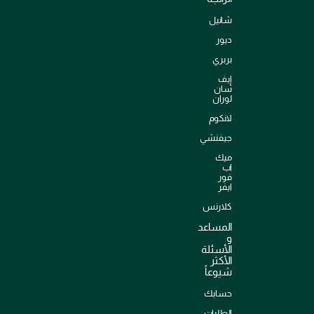
شانيل
ديور
بربري
إيف
سان
لوران
لانكوم
جيفنشي
ميك
اب
فور
ايفر
كلارنس
المساعد
و
الأسئلة
الأكثر
شيوعاً
حسابك
الطلبات