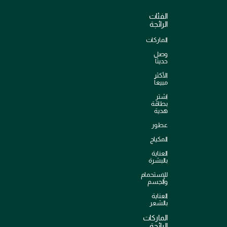
الفئات
الرائجة
الماركات
وصل
حديثاً
الأكثر
مبيعاً
اشترِ
بطاقة
هدية
عطور
المكياج
العناية
بالبشرة
للإستحمام
والجسم
العناية
بالشعر
الماركات
الرائجة