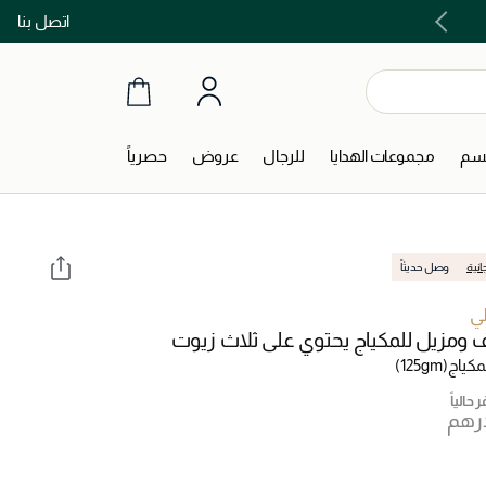
اتصل بنا
اشتري الآن و ادفع لاحقاً مع تابي و تمارا!
جسم
مجموعات الهدايا
للرجال
عروض
حصرياً
انية
وصل حديثاً
ي
​​ومزيل للمكياج يحتوي على ثلاث زيوت
مكياج
(125gm)
 حالياً