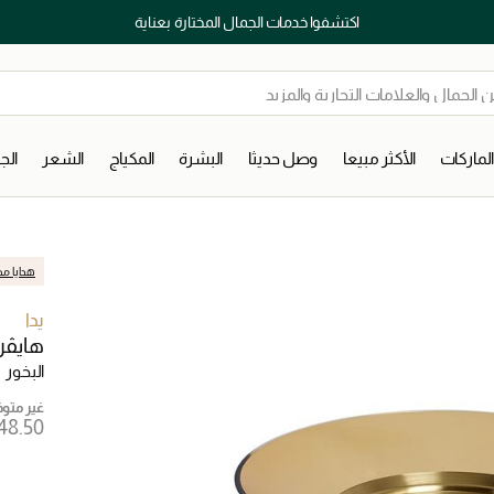
اكتشفوا خدمات الجمال المختارة بعناية
لماركات
الأكثر مبيعا
وصل حديثا
البشرة
المكياج
الشعر
ال
هدايا مج
يدا
هايڤن
البخور
غير متوفر