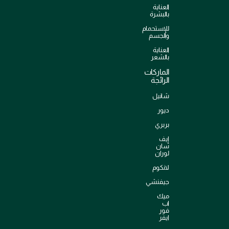
العناية
بالبشرة
للإستحمام
والجسم
العناية
بالشعر
الماركات
الرائجة
شانيل
ديور
بربري
إيف
سان
لوران
لانكوم
جيفنشي
ميك
اب
فور
ايفر