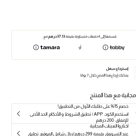
قسمها إلى 4 دفعات متساوية بقيمة
37.13
درهم
مع
أو
إسترجاع سهل
يمكنك إرجاع هذا المنتج خلال 7 يومًا.
مجانية مع هذا المنتج
خصم 15% على طلبك الأول من التطبيق!
استخدم الكود: APP | تطبق الشروط و الأحكام. الحد الأدنى
للإنفاق: 200 درهم
اختاروا العينات المجانية
عند التسووق بقيمة 299 درهم/ريال شامل الموقع. تطبق