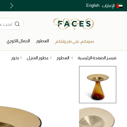
English
الإمارات
توصيل سريع على جميع الطلبات ما فوق 299 درهم
العطور
الجمال الكوري
ا
صيفكم، على طريقتكم
فيسز الصفحة الرئيسية
العطور
عطور المنزل
بخور