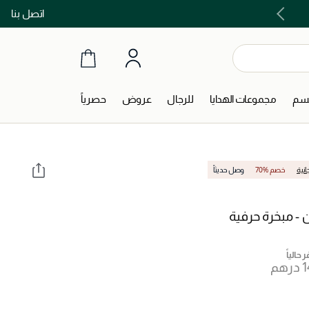
اتصل بنا
اشتري الآن و ادفع لاحقاً مع تابي و تمارا!
جسم
مجموعات الهدايا
للرجال
عروض
حصرياً
انية
70% خصم
وصل حديثاً
 - مبخرة حرفية
 حالياً