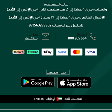
التوصيل
كلارنس
انضموا لفيسز
بحاجة للمساعدة؟
الإرجاع
واتساب: من 10 صباحًا إلى 2 بعد منتصف الليل (من الإثنين إلى الأحد)
برنامج الولاء ميوز
تتبع طلبك
الاتصال الهاتفي: من 10 صباحًا إلى 11 مساءً (من الإثنين إلى الأحد)
الشروط و الأحكام
محدد المتاجر
سياسة الخصوصية
للتواصل عبر الواتساب
971563299902
اتصل بنا:
أرسل لنا:
800 965 664
استفسار
حمل تطبيقنا
تفضيلات اللغة:
الإمارات
English