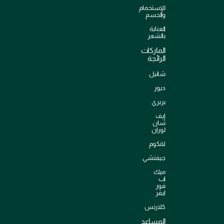
للإستحمام
والجسم
العناية
بالشعر
الماركات
الرائجة
شانيل
ديور
بربري
إيف
سان
لوران
لانكوم
جيفنشي
ميك
اب
فور
ايفر
كلارنس
المساعد