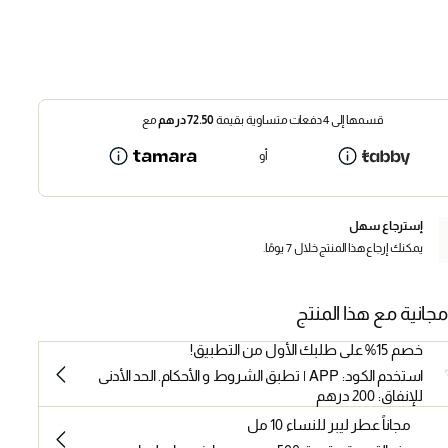
قسمها إلى 4 دفعات متساوية بقيمة
72.50
درهم
مع
أو
إسترجاع سهل
يمكنك إرجاع هذا المنتج خلال 7 يومًا.
مجانية مع هذا المنتج
خصم 15% على طلبك الأول من التطبيق!
استخدم الكود: APP | تطبق الشروط و الأحكام. الحد الأدنى
للإنفاق: 200 درهم
مجاناً عطر ليبر للنساء 10 مل