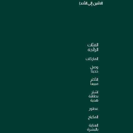
الاثنين إلى الأحد)
الفئات
الرائجة
الماركات
وصل
حديثاً
الأكثر
مبيعاً
اشترِ
بطاقة
هدية
عطور
المكياج
العناية
بالبشرة