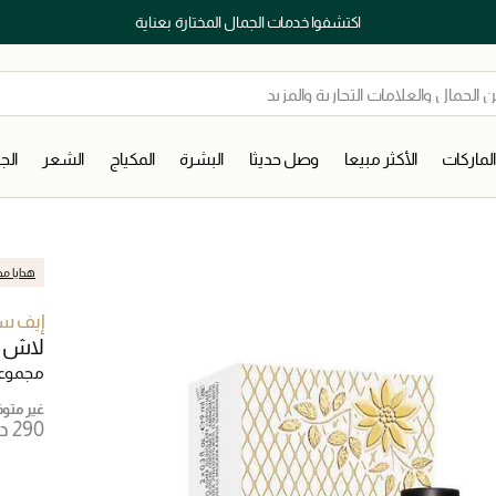
اكتشفوا خدمات الجمال المختارة بعناية
لماركات
الأكثر مبيعا
وصل حديثا
البشرة
المكياج
الشعر
ال
هدايا مج
إيف سا
لاش 
مجموعا
غير متوفر