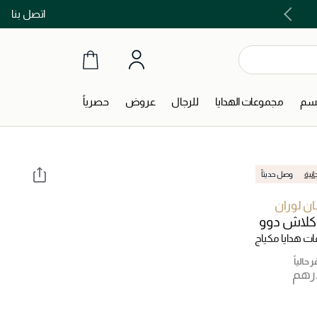
اتصل بنا
اشتري الآن و ادفع لاحقاً مع تابي و تمارا!
جسم
مجموعات الهدايا
للرجال
عروض
حصرياً
انية
وصل حديثاً
ن لوران
كلاش دوو
ت هدايا مكياج
 حالياً