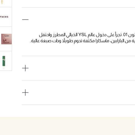
تحتوي مجموعة الهدايا هذه على ماسكارا LASH CLASH بدرجتين من اللون 01. تجرأ على دخول عالم YSL الخيالي المطرز واحتفل