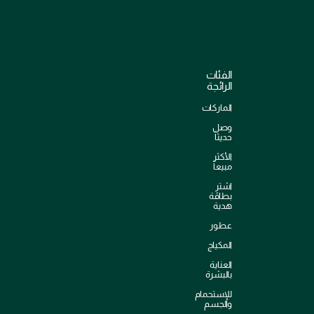
الفئات
الرائجة
الماركات
وصل
حديثاً
الأكثر
مبيعاً
اشترِ
بطاقة
هدية
عطور
المكياج
العناية
بالبشرة
للإستحمام
والجسم