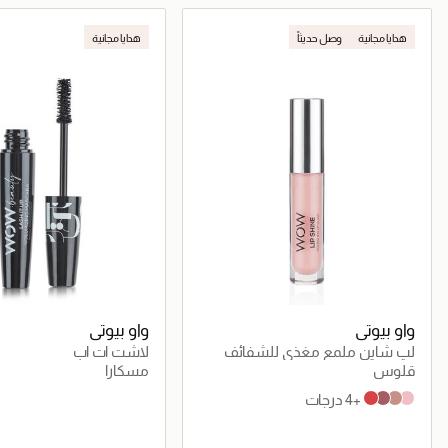
جاري تحميل التفاصيل
جاري تحميل التف
هدايا مجانية
وصل حديثاً
هدايا مجانية
واو بيوتي
واو بيوتي
لپ شاين ملمع مغذي للشفائف
لاشت ات اب
قلوس
مسكارا
+4 درجات
Glossy Sumac
Glossy Plum
Glossy Henna
Glossy Rose