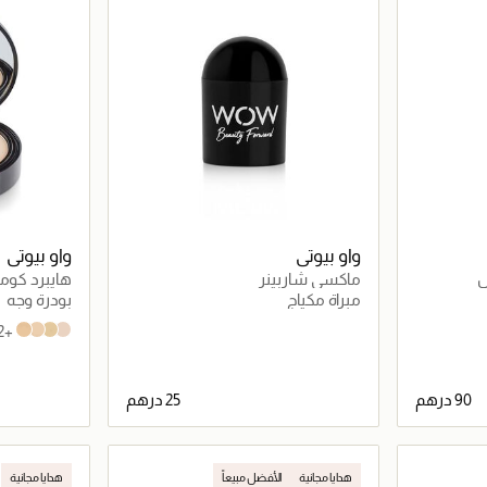
واو بيوتي
واو بيوتي
ل
ماكسي شاربينر
هايبرد كوم
مبراة مكياج
بودرة وجه
+2 درجات
104
103
102
101
اصيل
جاري تحميل التفاصيل
هدايا مجانية
الأفضل مبيعاً
هدايا مجانية