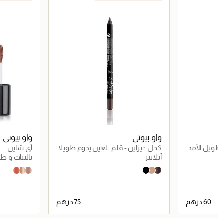
واو بيوتي
واو بيوتي
ويل الأمد
كحل ديزاين - قلم للعين يدوم طويلا
آي شاين
آيلاينر
باليتات و ظ
Nuhas
Zahab
Almaz
Sweet Bunni
Caramel
Black