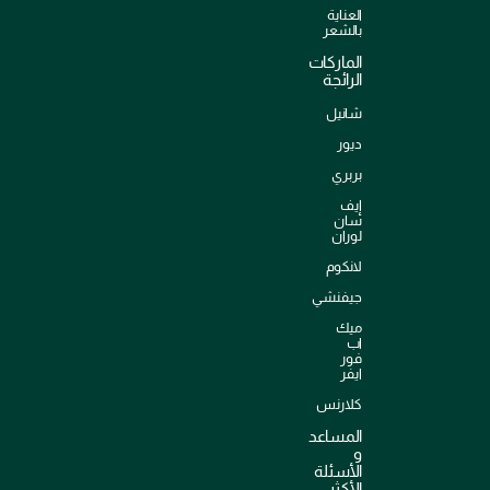
العناية
بالشعر
الماركات
الرائجة
شانيل
ديور
بربري
إيف
سان
لوران
لانكوم
جيفنشي
ميك
اب
فور
ايفر
كلارنس
المساعد
و
الأسئلة
الأكثر