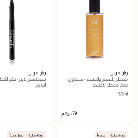
واو بيوتي
واو بيوتي
معطر للشعر والجسم - سنداون
سيجنتشر لاينر- قلم الكح
سلك 150مل
بخاخ معطر للجسم
آيلاينر
150ml
جاري تحميل التفاصيل
جاري تحميل التف
هدايا مجانية
حصرياً
هدايا مجانية
وصل حديثاً