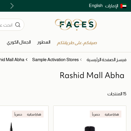
English
الإمارات
توصيل سريع على جميع الطلبات ما فوق 299 درهم
العطور
الجمال الكوري
ا
صيفكم، على طريقتكم
فيسز الصفحة الرئيسية
Sample Activation Stores
id Mall Abha
Rashid Mall Abha
15 المنتجات
هدايا مجانية
حصرياً
هدايا مجانية
حصرياً