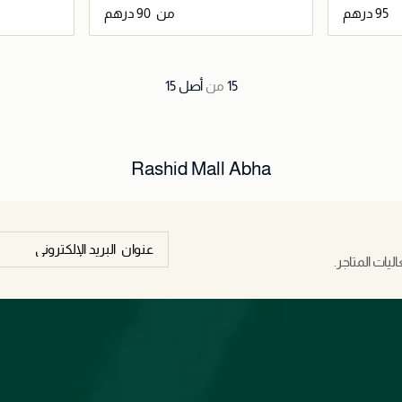
من
اصيل
جاري تحميل التفاصيل
15
من
أصل
15
Rashid Mall Abha
يات المتاجر.