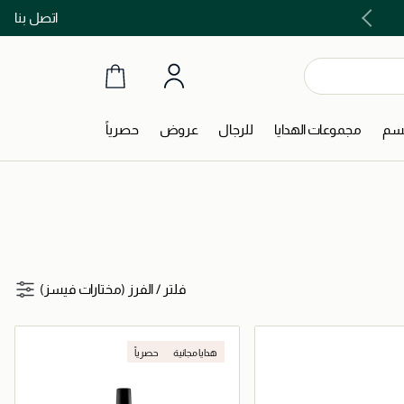
اتصل بنا
اشتري الآن و ادفع لاحقاً مع تابي و تمارا!
جسم
مجموعات الهدايا
للرجال
عروض
حصرياً
فلتر
/
الفرز (مختارات فيسز)
هدايا مجانية
حصرياً