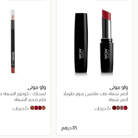
واو بيوتي
واو بيوتي
أحمر شفاه مات مادنس يدوم طويلاً
لبستك - كونتور الشفاه ط
أحمر شفاه
قلم تحديد الشفاه
+2 درجات
+2 درجات
Very Breezy
Very Intense
Very Henna
Very Chili
Brick Buzz
Rose Daze
Wild Wood
Red Alert