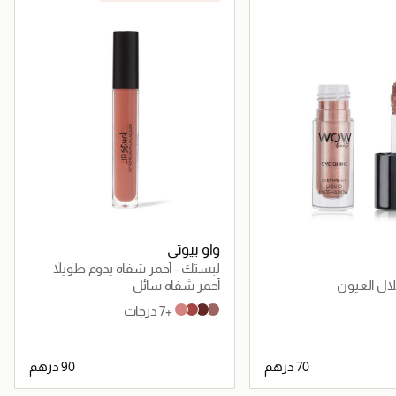
واو بيوتي
لبستك - أحمر شفاه يدوم طويلاً
لال العيون
أحمر شفاه سائل
+7 درجات
Castana Crunch
Henna Stain
Oud Rose
Asmar Heat