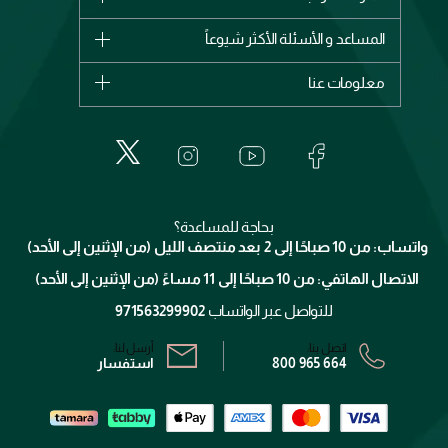
وصل حديثاً
شانيل
المساعد و الأسئلة الأكثر شيوعاً
الأكثر مبيعاً
ديور
اشترِ بطاقة هدية
حسابك
معلومات عنا
بربري
عطور
الطلبات
إيف سان لوران
حول وجوه
المكياج
الأسئلة الأكثر شيوعاً
لانكوم
خدمات المعارض
العناية بالبشرة
الدفع
جيفنشي
تواصل معنا
للإستحمام والجسم
شارك مع أصدقائك
ميك اب فور ايفر
منصّة شبكة الشركاء
العناية بالشعر
التوصيل
كلارنس
انضموا لفيسز
بحاجة للمساعدة؟
الإرجاع
واتساب: من 10 صباحًا إلى 2 بعد منتصف الليل (من الإثنين إلى الأحد)
برنامج الولاء ميوز
تتبع طلبك
الاتصال الهاتفي: من 10 صباحًا إلى 11 مساءً (من الإثنين إلى الأحد)
الشروط و الأحكام
محدد المتاجر
سياسة الخصوصية
للتواصل عبر الواتساب
971563299902
اتصل بنا:
أرسل لنا:
800 965 664
استفسار