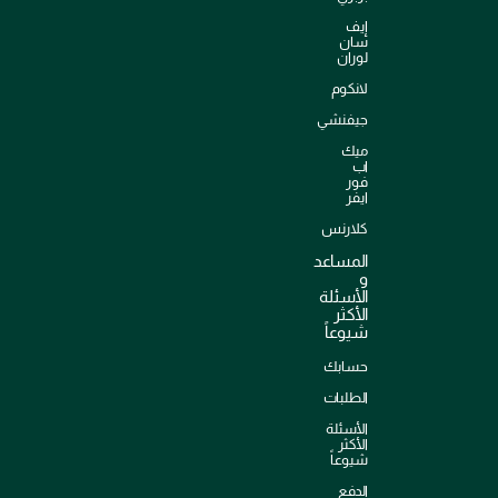
إيف
سان
لوران
لانكوم
جيفنشي
ميك
اب
فور
ايفر
كلارنس
المساعد
و
الأسئلة
الأكثر
شيوعاً
حسابك
الطلبات
الأسئلة
الأكثر
شيوعاً
الدفع