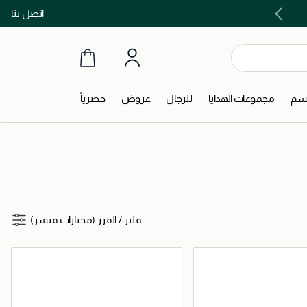
اتصل بنا
اشتري الآن و ادفع لاحقاً مع تابي و تمارا!
جسم
مجموعات الهدايا
للرجال
عروض
حصرياً
فلتر
/
الفرز (مختارات فيسز)