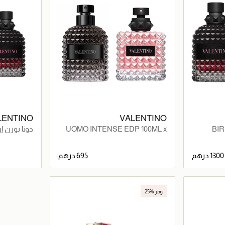
LENTINO
VALENTINO
UOMO INTENSE EDP 100ML x
BI
10
BIR DONNA EDP 100ML
بورن إن روما 
1300 درهم
695 درهم
اصيل
جاري تحميل التفاصيل
وفر %25