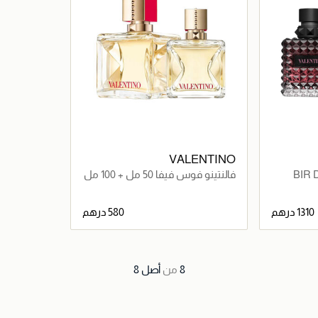
VALENTINO
BIR
فالنتينو فوس فيفا 50 مل + 100 مل
100ML x
1310 درهم
580 درهم
اصيل
جاري تحميل التفاصيل
8
من
أصل
8