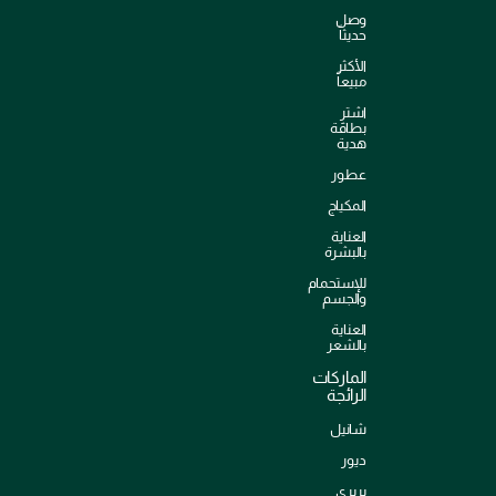
وصل
حديثاً
الأكثر
مبيعاً
اشترِ
بطاقة
هدية
عطور
المكياج
العناية
بالبشرة
للإستحمام
والجسم
العناية
بالشعر
الماركات
الرائجة
شانيل
ديور
بربري