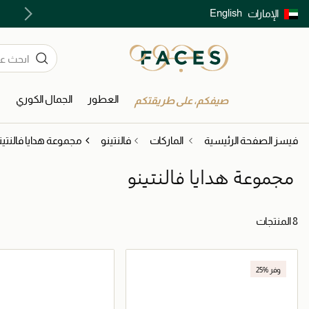
English
الإمارات
توصيل سريع على جميع الطلبات ما فوق 299 درهم
العطور
الجمال الكوري
ا
صيفكم، على طريقتكم
فيسز الصفحة الرئيسية
الماركات
فالنتينو
مجموعة هدايا فالنتين
مجموعة هدايا فالنتينو
8 المنتجات
وفر %25