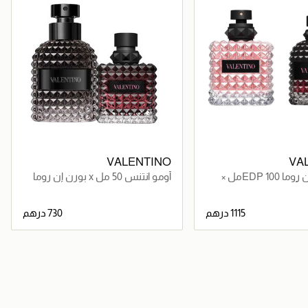
VALENTINO
VA
دونا بورن إن روما EDP 100مل ×
أومو انتنس 50 مل x بورن إن روما
أومو إنتنس 50مل
دونا انتنس
1115 درهم
730 درهم
جاري تحميل التفاصيل
جاري تحميل التفاصيل