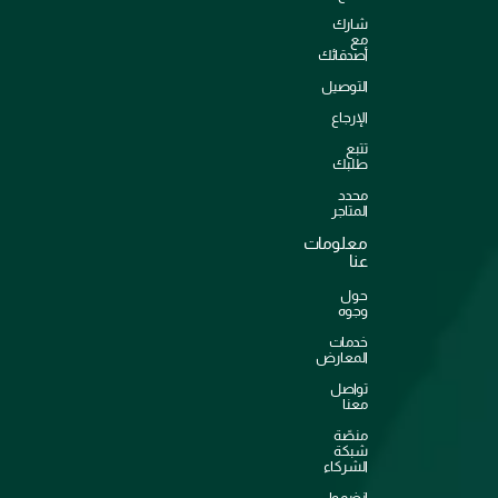
شارك
مع
أصدقائك
التوصيل
الإرجاع
تتبع
طلبك
محدد
المتاجر
معلومات
عنا
حول
وجوه
خدمات
المعارض
تواصل
معنا
منصّة
شبكة
الشركاء
انضموا