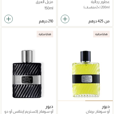
عطور رجالية
مزيل العرق
200ml
(+2 مقاسات)
150ml
من
هدايا مجانية
هدايا مجانية
ديور
ديور
أو سوفاج برفان
أو سوفاج إكستريم إينتانس أو دو