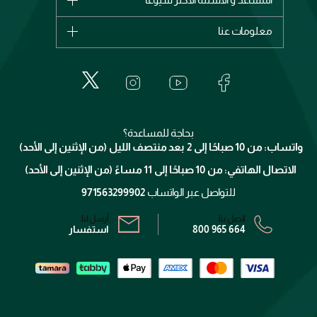
ديور
اشترِ بطاقة هدية
حسابك
معلومات عنا
بربري
عطور
الطلبات
إيف سان لوران
حول وجوه
المكياج
الأسئلة الأكثر شيوعاً
لانكوم
خدمات المعارض
العناية بالبشرة
الدفع
جيفنشي
تواصل معنا
للإستحمام والجسم
شارك مع أصدقائك
ميك اب فور ايفر
منصّة شبكة الشركاء
العناية بالشعر
التوصيل
كلارنس
انضموا لفيسز
بحاجة للمساعدة؟
الإرجاع
واتساب: من 10 صباحًا إلى 2 بعد منتصف الليل (من الإثنين إلى الأحد)
برنامج الولاء ميوز
تتبع طلبك
الاتصال الهاتفي: من 10 صباحًا إلى 11 مساءً (من الإثنين إلى الأحد)
الشروط و الأحكام
محدد المتاجر
سياسة الخصوصية
للتواصل عبر الواتساب
971563299902
اتصل بنا:
أرسل لنا:
800 965 664
استفسار