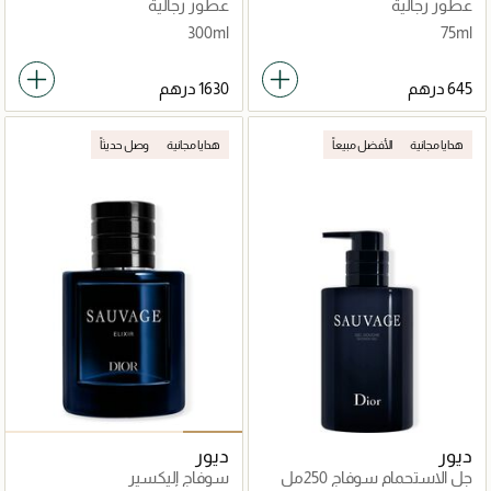
عطور رجالية
عطور رجالية
300ml
75ml
هدايا مجانية
الأفضل مبيعاً
هدايا مجانية
وصل حديثاً
ديور
ديور
جل الاستحمام سوفاج 250مل
سوفاج إليكسير