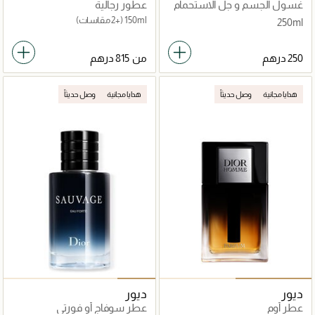
غسول الجسم و جل الاستحمام
عطور رجالية
150ml
(+2 مقاسات)
250ml
من
هدايا مجانية
وصل حديثاً
هدايا مجانية
وصل حديثاً
ديور
ديور
عطر أوم
عطر سوفاج أو فورتي