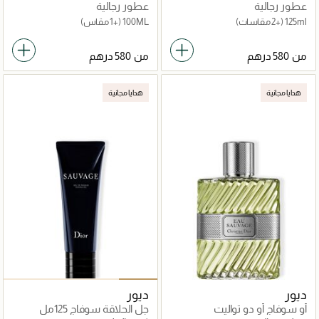
عطور رجالية
عطور رجالية
125ml
(+2 مقاسات)
100ML
(+1 مقاس)
من
من
هدايا مجانية
هدايا مجانية
ديور
ديور
أو سوفاج أو دو تواليت
جل الحلاقة سوفاج 125مل