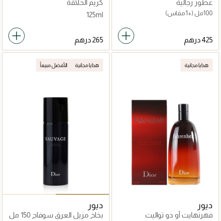
عطور رجالية
كريم الحلاقة
100مل
(+1 مقاس)
125ml
هدايا مجانية
هدايا مجانية
الأفضل مبيعاً
ديور
ديور
فهرنهايت أو دو تواليت
بخاخ مزيل العرق سوفاج 150 مل