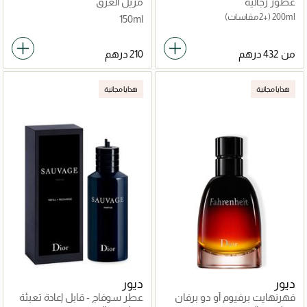
عطور رجالية
مزيل العرق
200ml
(+2 مقاسات)
150ml
من
هدايا مجانية
هدايا مجانية
ديور
ديور
فهرنهايت برفيوم أو دو برفان
عطر سوفاج - قابل إعادة تعبئة