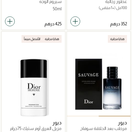
عطور رجالية
سيروم الوجه
100مل
(+1 مقاس)
50ml
هدايا مجانية
هدايا مجانية
الأفضل مبيعاً
ديور
ديور
مرطب بعد الحلاقة سوفاج
مزيل العرق أوم ستيك 75جرام