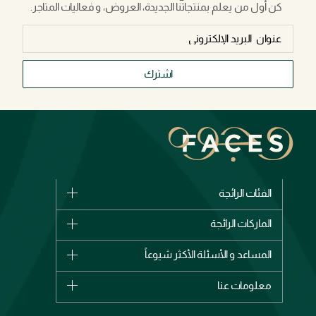
كن أول من يعلم بمنتجاتنا الجديدة، العروض، و فعاليات المتاجر.
اشترك
الفئات الرائجة
الماركات
الماركات الرائجة
وصل حديثاً
شانيل
المساعد و الأسئلة الأكثر شيوعاً
الأكثر مبيعاً
ديور
اشترِ بطاقة هدية
حسابك
معلومات عنا
بربري
عطور
الطلبات
إيف سان لوران
حول وجوه
المكياج
الأسئلة الأكثر شيوعاً