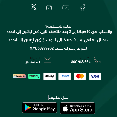
لانكوم
خدمات المعارض
العناية بالبشرة
الدفع
جيفنشي
تواصل معنا
للإستحمام والجسم
شارك مع أصدقائك
ميك اب فور ايفر
منصّة شبكة الشركاء
العناية بالشعر
التوصيل
كلارنس
انضموا لفيسز
بحاجة للمساعدة؟
الإرجاع
واتساب: من 10 صباحًا إلى 2 بعد منتصف الليل (من الإثنين إلى الأحد)
برنامج الولاء ميوز
تتبع طلبك
الاتصال الهاتفي: من 10 صباحًا إلى 11 مساءً (من الإثنين إلى الأحد)
الشروط و الأحكام
محدد المتاجر
سياسة الخصوصية
للتواصل عبر الواتساب
971563299902
اتصل بنا:
أرسل لنا:
800 965 664
استفسار
حمل تطبيقنا