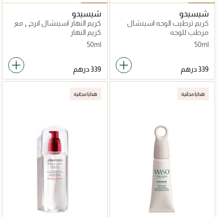
شيسيدو
شيسيدو
كريم ترطيب الوجه اسينشال
كريم النهار اسينشال انرجي مع
انرجي 50مل
عامل حماية 20 50مل
مرطب للوجه
كريم النهار
50ml
50ml
هدايا مجانية
هدايا مجانية