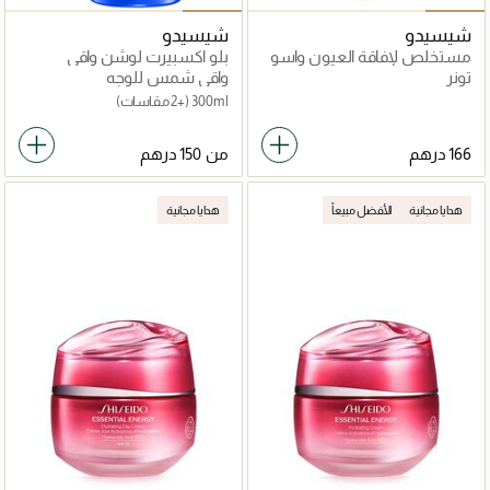
شيسيدو
شيسيدو
مستخلص لإفاقة العيون واسو
بلو اكسبيرت لوشن واقي
يوزو سي
شمس بعامل حماية 50
تونر
واقي شمس للوجه
300ml
(+2 مقاسات)
من
هدايا مجانية
الأفضل مبيعاً
هدايا مجانية