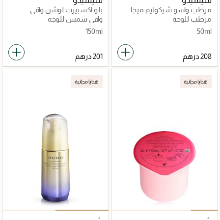
شيسيدو
شيسيدو
مرطب واسو شيكوليم ميجا
بلو اكسبيرت لوشن واقي
50مل
شمس بعامل حماية 30
مرطب للوجه
واقي شمس للوجه
150ml
50ml
هدايا مجانية
هدايا مجانية