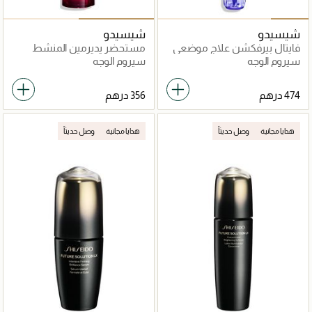
شيسيدو
شيسيدو
فايتال بيرفكشن علاج موضعي
مستحضر يديرمين المنشط
مكثف للتجاعيد A+
100مل
سيروم الوجه
سيروم الوجه
هدايا مجانية
وصل حديثاً
هدايا مجانية
وصل حديثاً