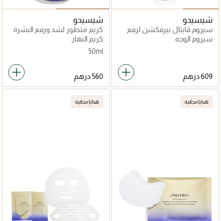
شيسيدو
شيسيدو
سيروم ڤايتال بيرفكشن لرفع
كريم متطور لشد ورفع البشرة
وشد البشرة 40مل
بنعومة
سيروم الوجه
كريم النهار
50ml
هدايا مجانية
هدايا مجانية