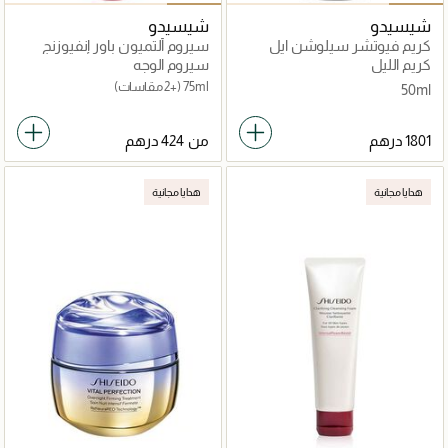
شيسيدو
شيسيدو
كريم فيوتشر سيلوشن ايل
سيروم ألتميون باور إنفيوزنج
اكس تجديد شامل
كونسنترت 4.0
كريم الليل
سيروم الوجه
75ml
(+2 مقاسات)
50ml
من
هدايا مجانية
هدايا مجانية