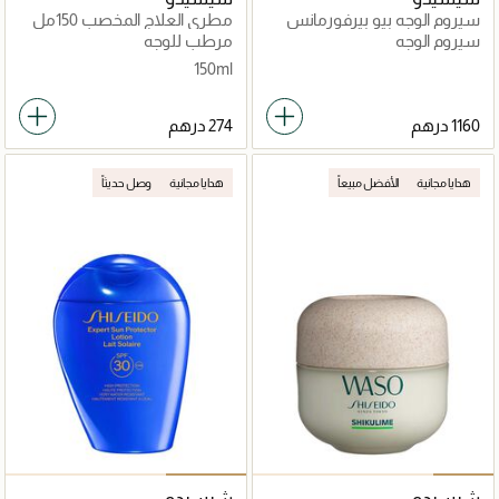
سيروم الوجه بيو بيرفورمانس
مطري العلاج المخصب 150مل
سكين فيلر
سيروم الوجه
مرطب للوجه
150ml
هدايا مجانية
الأفضل مبيعاً
هدايا مجانية
وصل حديثاً