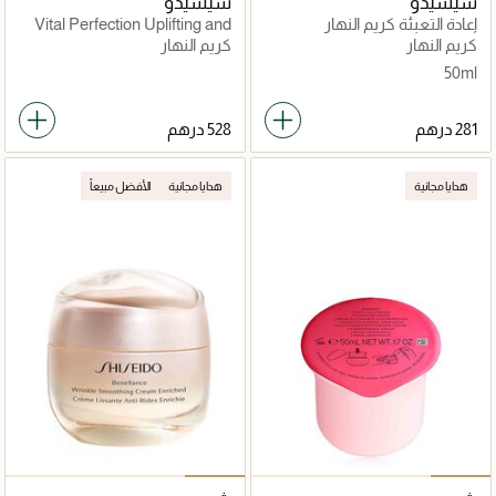
شيسيدو
شيسيدو
إعادة التعبئة كريم النهار
Vital Perfection Uplifting and
اسينشال انرجي مع عامل حماية
Firming Day Emulsion
كريم النهار
كريم النهار
20 50مل
50ml
هدايا مجانية
هدايا مجانية
الأفضل مبيعاً