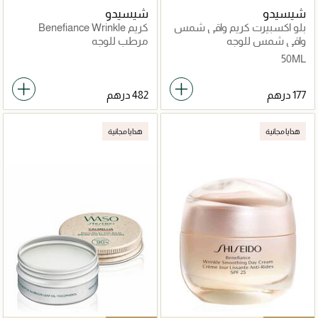
شيسيدو
شيسيدو
بلو اكسبيرت كريم واقي شمس
كريم Benefiance Wrinkle
بعامل حماية30
Smoothing Cream
واقي شمس للوجه
مرطب للوجه
50ML
هدايا مجانية
هدايا مجانية