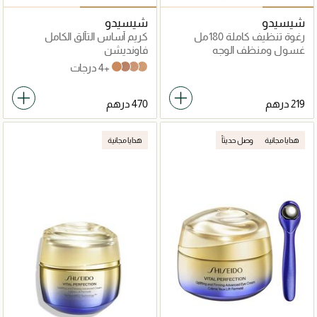
شيسيدو
شيسيدو
رغوة تنظيف كاملة 180مل
كريم أساس التألق الكامل
فيوتشر سوليوشن إل إكس E
غسول ومنظف الوجه
فاونديشن
+4 درجات
Neutral 4
Neutral 3
Neutral 2
golden 3
هدايا مجانية
وصل حديثاً
هدايا مجانية