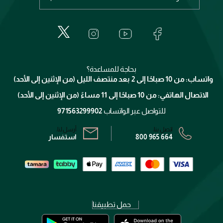
عطور
الطلبات
إيف سان لوران
حول وجوه
المكياج
الأسئلة الأكثر شيوعاً
لانكوم
خدمات المعارض
العناية بالبشرة
الدفع
جيفنشي
تواصل معنا
للإستحمام والجسم
شارك مع أصدقائك
ميك اب فور ايفر
منصّة شبكة الشركاء
العناية بالشعر
التوصيل
كلارنس
انضموا لفيسز
بحاجة للمساعدة؟
الإرجاع
واتساب: من 10 صباحًا إلى 2 بعد منتصف الليل (من الإثنين إلى الأحد)
برنامج الولاء ميوز
تتبع طلبك
الاتصال الهاتفي: من 10 صباحًا إلى 11 مساءً (من الإثنين إلى الأحد)
الشروط و الأحكام
محدد المتاجر
سياسة الخصوصية
للتواصل عبر الواتساب
971563299902
اتصل بنا:
أرسل لنا:
800 965 664
استفسار
حمل تطبيقنا