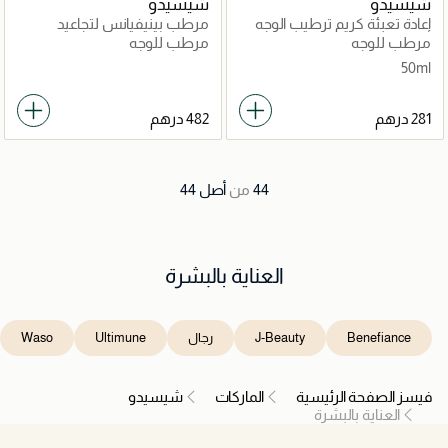
شيسيدو
شيسيدو
إعادة تعبئة كريم ترطيب الوجه
مرطب بينيفيانس لتجاعيد
اسينشال انرجي 50مل
مرطب للوجه
مرطب للوجه
50ml
44
من
أصل
44
العناية بالبشرة
Benefiance
J-Beauty
رجال
Ultimune
Waso
فيسز الصفحة الرئيسية
الماركات
شيسيدو
العناية بالبشرة