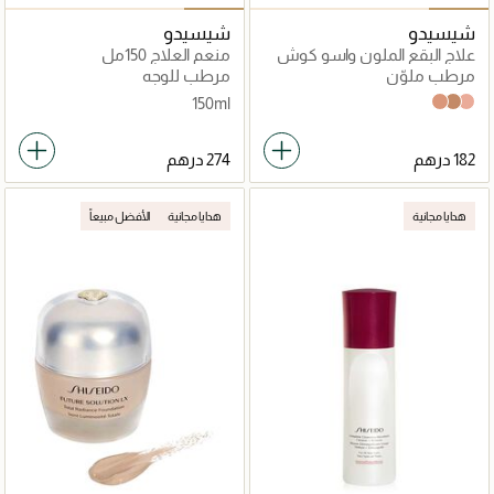
شيسيدو
شيسيدو
علاج البقع الملون واسو كوش
منعم العلاج 150مل
رايس
مرطب ملوّن
مرطب للوجه
150ml
Natural Honey
Golden Ginger
Subtle Peach
هدايا مجانية
هدايا مجانية
الأفضل مبيعاً