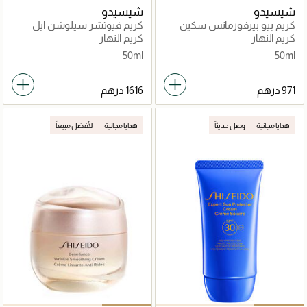
شيسيدو
شيسيدو
كريم بيو بيرفورمانس سكين
كريم فيوتشر سيلوشن ايل
هاي فورس
اكس حماية شامل
كريم النهار
كريم النهار
50ml
50ml
هدايا مجانية
وصل حديثاً
هدايا مجانية
الأفضل مبيعاً