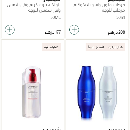
مرطب ملون واسو شيكولايم
بلو اكسبيرت كريم واقي شمس
خالٍ من الزيوت مع حماية 30
بعامل حماية50
مرطب للوجه
واقي شمس للوجه
50مل
50ML
50ml
هدايا مجانية
الأفضل مبيعاً
هدايا مجانية
شيسيدو
شيسيدو