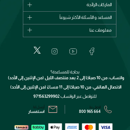
الماركات
الماركات الرائجة
وصل حديثاً
شانيل
المساعد و الأسئلة الأكثر شيوعاً
الأكثر مبيعاً
ديور
اشترِ بطاقة هدية
حسابك
معلومات عنا
بربري
عطور
الطلبات
إيف سان لوران
حول وجوه
المكياج
الأسئلة الأكثر شيوعاً
لانكوم
خدمات المعارض
العناية بالبشرة
الدفع
جيفنشي
تواصل معنا
للإستحمام والجسم
شارك مع أصدقائك
ميك اب فور ايفر
منصّة شبكة الشركاء
العناية بالشعر
التوصيل
كلارنس
انضموا لفيسز
بحاجة للمساعدة؟
الإرجاع
واتساب: من 10 صباحًا إلى 2 بعد منتصف الليل (من الإثنين إلى الأحد)
برنامج الولاء ميوز
تتبع طلبك
الاتصال الهاتفي: من 10 صباحًا إلى 11 مساءً (من الإثنين إلى الأحد)
الشروط و الأحكام
محدد المتاجر
سياسة الخصوصية
للتواصل عبر الواتساب
971563299902
اتصل بنا:
أرسل لنا:
800 965 664
استفسار