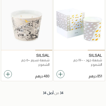
SILSAL
SILSAL
شمعة جود - ١٧٠٠ جم
شمعة نسيم ٥٠٠ جم
الشموع
الشموع
34
من
أصل
34