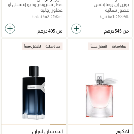
بورن إن روما إنتنس
عطر سترونجر وذ يو إنتنسلي أو
دو برفان
عطور نسائية
عطور رجالية
100ML
(+1 مقاس)
150ml
(+2 مقاسات)
من
من
هدايا مجانية
الأفضل مبيعاً
هدايا مجانية
الأفضل مبيعاً
لانكوم
إيف سان لوران