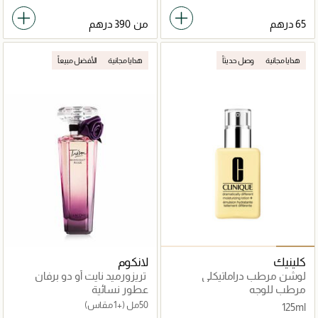
من
هدايا مجانية
وصل حديثاً
هدايا مجانية
الأفضل مبيعاً
كلينيك
لانكوم
لوشن مرطب دراماتيكلي
تريزورميد نايت أو دو برفان
ديفرنت 125مل
مرطب للوجه
عطور نسائية
50مل
(+1 مقاس)
125ml