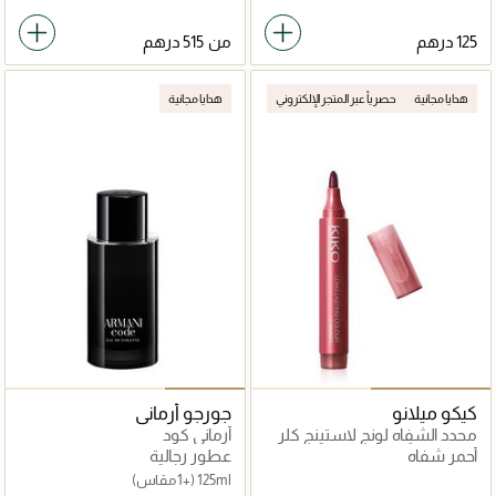
من
هدايا مجانية
حصرياً عبر المتجر الإلكتروني
هدايا مجانية
كيكو ميلانو
جورجو أرماني
محدد الشفاه لونج لاستينج كلر
أرماني كود
يدوم طويلاً
أحمر شفاه
عطور رجالية
125ml
(+1 مقاس)