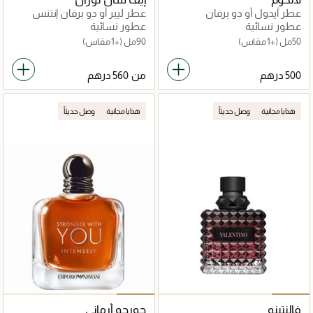
عطر آيدول أو دو برفان
عطر ليبر أو دو برفان إنتنس
عطور نسائية
عطور نسائية
50مل
(+1 مقاس)
90مل
(+1 مقاس)
من
هدايا مجانية
وصل حديثاً
هدايا مجانية
وصل حديثاً
فالنتينو
جورجو أرماني