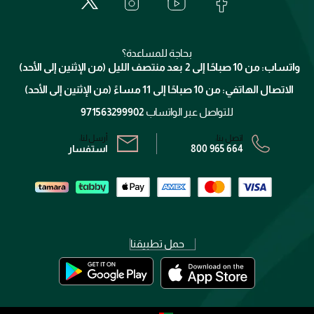
الدفع
جيفنشي
تواصل معنا
للإستحمام والجسم
شارك مع أصدقائك
ميك اب فور ايفر
منصّة شبكة الشركاء
العناية بالشعر
التوصيل
كلارنس
انضموا لفيسز
بحاجة للمساعدة؟
الإرجاع
واتساب: من 10 صباحًا إلى 2 بعد منتصف الليل (من الإثنين إلى الأحد)
برنامج الولاء ميوز
تتبع طلبك
الاتصال الهاتفي: من 10 صباحًا إلى 11 مساءً (من الإثنين إلى الأحد)
الشروط و الأحكام
محدد المتاجر
سياسة الخصوصية
للتواصل عبر الواتساب
971563299902
اتصل بنا:
أرسل لنا:
800 965 664
استفسار
حمل تطبيقنا