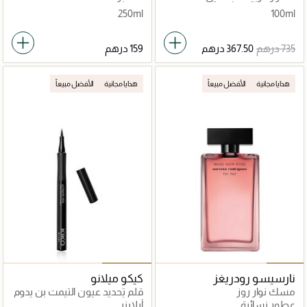
250ml
100ml
هدايا مجانية
الأفضل مبيعاً
هدايا مجانية
الأفضل مبيعاً
نارسيسو رودريغز
كيكو ميلانو
مسك نوار روز
قلم تحديد عيون التيمت بن يدوم
طويلاً
عطور نسائية
آيلاينر