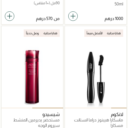
90مل
(+1 مقاس)
50ml
من
هدايا مجانية
الأفضل مبيعاً
هدايا مجانية
وصل حديثاً
لانكوم
شيسيدو
ماسكارا هيبنوز دراما انستانت
مستحضر يديرمين المنشط
فوليوم، 01 إكسيسيف بلاك
100مل
مسكارا
سيروم الوجه