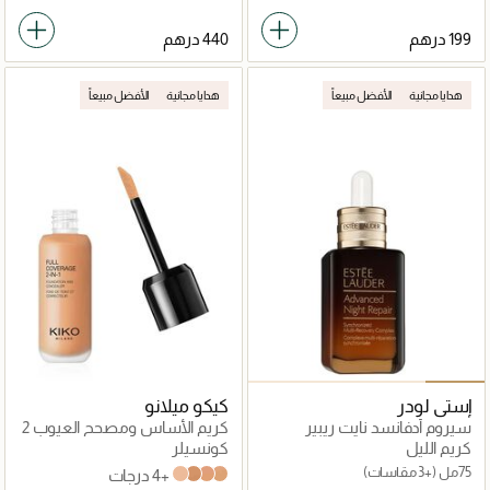
هدايا مجانية
الأفضل مبيعاً
هدايا مجانية
الأفضل مبيعاً
إستي لودر
كيكو ميلانو
سيروم أدفانسد نايت ريبير
كريم الأساس ومصحح العيوب 2
سينكرونايزد مالتي ريكفري
في 1 ذو التغطية الكاملة
كريم الليل
كونسيلر
كومبلكس
75مل
(+3 مقاسات)
+4 درجات
Neutral 35 - NEW
Warm Beige 30
Neutral 60
Neutral 40