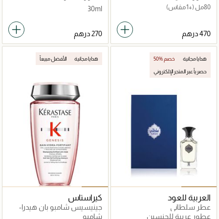
80مل
(+1 مقاس)
30ml
هدايا مجانية
50% خصم
هدايا مجانية
الأفضل مبيعاً
حصرياً عبر المتجر الإلكتروني
العربية للعود
كيراستاس
عطر سلطاني
جينيسيس شامبو بان هيدرا-
فورتيفاينت 250مل
عطور عربية للجنسين
شامبو