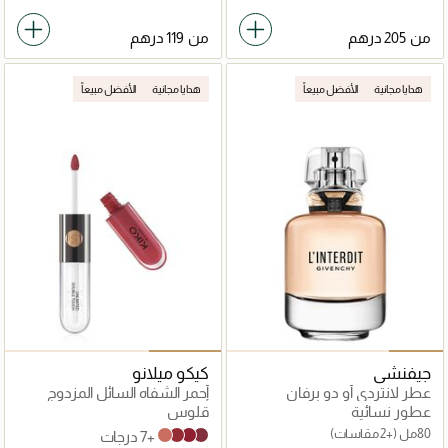
من
من
هدايا مجانية
الأفضل مبيعاً
هدايا مجانية
الأفضل مبيعاً
جيفنشي
كيكو ميلانو
عطر لانتردي أو دو برفان
أحمر الشفاه السائل المزدوج
أنليميتد دوبل تاتش
عطور نسائية
قلوس
80مل
(+2 مقاسات)
+7 درجات
103 Natural Rose
107 Cherry Red
108 Satin Currant Red
104 Sangria