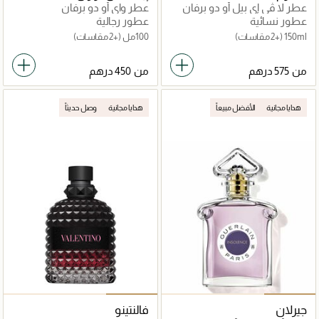
عطر لا ڤي إي بيل أو دو برفان
عطر واي أو دو برفان
عطور نسائية
عطور رجالية
150ml
(+2 مقاسات)
100مل
(+2 مقاسات)
من
من
هدايا مجانية
الأفضل مبيعاً
هدايا مجانية
وصل حديثاً
جيرلان
فالنتينو