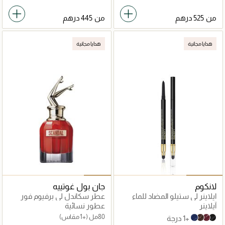
من
من
هدايا مجانية
هدايا مجانية
لانكوم
جان بول غوتييه
ايلاينر لي ستيلو المضاد للماء
عطر سكاندل لي برفيوم فور
هير او دو برفان
آيلاينر
عطور نسائية
80مل
(+1 مقاس)
+1 درجة
07 Minuit Illusion
03 Chocolat
10 Ruby Fever
02 Noir Intense