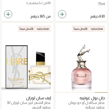
90مل
(+2 مقاسات)
75ml
من
هدايا مجانية
الأفضل مبيعاً
هدايا مجانية
الأفضل مبيعاً
جان بول غوتييه
إيف سان لوران
عطر سكاندل أو دو برفان
عطر الشعر ليبر سان لوران 30
مل
عطور نسائية
عطور الشعر