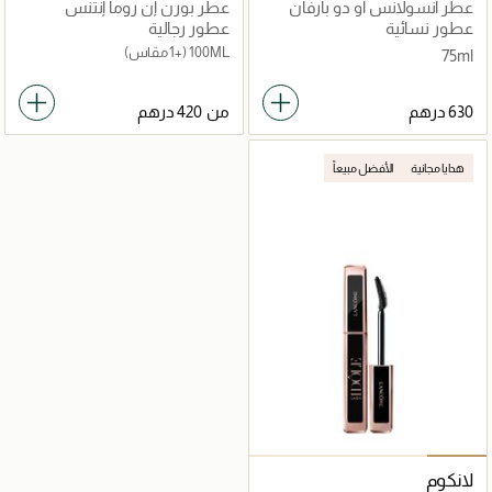
عطر أنسولانس أو دو بارفان
عطر بورن إن روما إنتنس
75مل
عطور نسائية
عطور رجالية
100ML
(+1 مقاس)
75ml
من
هدايا مجانية
الأفضل مبيعاً
لانكوم