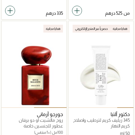
من
هدايا مجانية
حصرياً عبر المتجر الإلكتروني
هدايا مجانية
دكتور آلتيا
جورجو أرماني
345 ريليف كريم لترطيب واصلاح
روج مالشيت أو دو برفان
مكثف للبشرة
كريم النهار
عطور للجنسين خاصة
100مل
(+1 مقاس)
50 ml