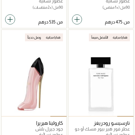
عطور نسائية
عطور نسائية
90مل
(+1 مقاس)
90مل
(+2 مقاسات)
من
من
هدايا مجانية
الأفضل مبيعاً
هدايا مجانية
وصل حديثاً
نارسيسو رودريغز
كارولينا هيريرا
عطر فور هير بيور مسك أو دو
جود جيرل بلش
برفان
عطور نسائية
عطور نسائية