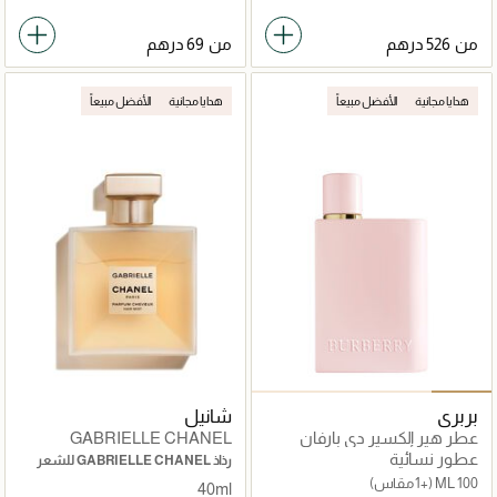
من
من
هدايا مجانية
الأفضل مبيعاً
هدايا مجانية
الأفضل مبيعاً
بربري
شانيل
عطر هير إلكسير دي بارفان
GABRIELLE CHANEL
عطور نسائية
رذاذ GABRIELLE CHANEL للشعر
100 ML
(+1 مقاس)
40ml