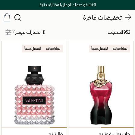
توصيل سريع على جميع الطلبات ما فوق 299 درهم
تخفيضات فاخرة
952 المنتجات
(1, مختارات فيسز)
هدايا مجانية
الأفضل مبيعاً
هدايا مجانية
الأفضل مبيعاً
جان بول غوتييه
فالنتينو