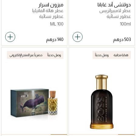
دولتشي أند غابانا
ميزون اسرار
عطر لامبيراتريس
عطر هالة الفانيليا
عطور نسائية
عطور نسائية
100 ML
100ml
هدايا مجانية
وصل حديثاً
وصل حديثاً
حصرياً عبر المتجر الإلكتروني