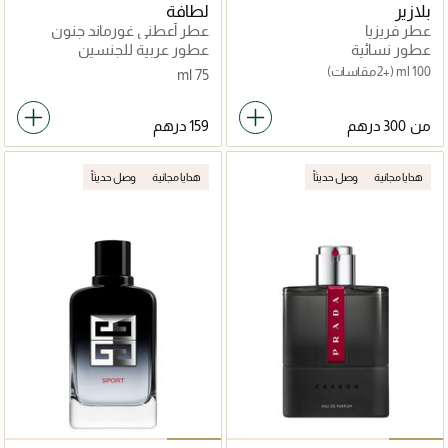
بلازير
لطافة
عطر فريزيا
عطر أعطني غورماند جنون
المارشميلو
عطور نسائية
عطور عربية للجنسين
100 ml
(+2 مقاسات)
75 ml
من
هدايا مجانية
وصل حديثاً
هدايا مجانية
وصل حديثاً