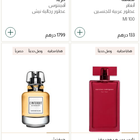
أنغام
أفينتوس
عطور عربية للجنسين
عطور رجالية نيش
100 Ml
هدايا مجانية
وصل حديثاً
هدايا مجانية
وصل حديثاً
حصرياً
نارسيسو رودريغز
جيفنشي