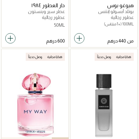
هيوغو بوس
دار العطور ١٩٨٤
بوتلد أبسولو إنتنس
عطر سير وينستون
عطور رجالية
عطور رجالية
100ML
(+1 مقاس)
50ML
من
هدايا مجانية
وصل حديثاً
هدايا مجانية
وصل حديثاً