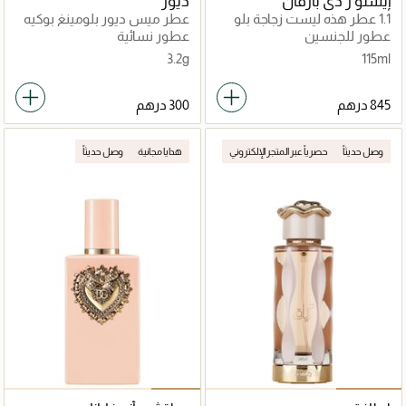
إيستو ر دي بارفان
ديور
1.1 عطر هذه ليست زجاجة بلو
عطر ميس ديور بلومينغ بوكيه
ميني ميس سوليد
عطور للجنسين
عطور نسائية
3.2g
115ml
وصل حديثاً
حصرياً عبر المتجر الإلكتروني
هدايا مجانية
وصل حديثاً