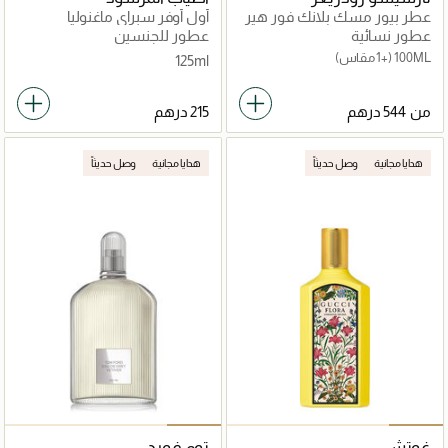
عطر بيور مسك بلانك فور هير
أول أوفر سبراي ماغنوليا
انتينس
عطور نسائية
عطور للجنسين
100ML
(+1 مقاس)
125ml
من
هدايا مجانية
وصل حديثاً
هدايا مجانية
وصل حديثاً
غوتشي
توم فورد