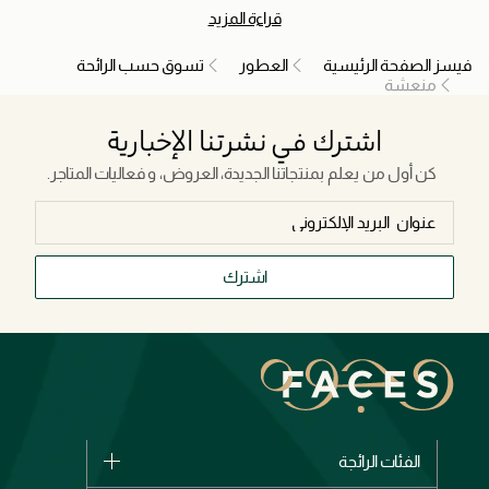
لتشكل جوهر الحيوية والنقاء. تسيطر النوتات مثل الحمضيات والورق
قراءة المزيد
الأخضر والنوتات المائية على هذه الفئة لتضفي مهرباً منعشاً من الروائح
التقليدية. إنها تذكرنا بالبدايات الجديدة ومتعة المشي تحت المطر وانتعاش
فيسز الصفحة الرئيسية
العطور
تسوق حسب الرائحة
البرتقال المقشر للتو. العطور المنعشة ليست مجرد روائح مبهجة، بل
منعشة
هي تجديدٌ يومي، تذكيرٌ بمتع الحياة البسيطة الخالصة.
اشترك في نشرتنا الإخبارية
كن أول من يعلم بمنتجاتنا الجديدة، العروض، و فعاليات المتاجر.
اشترك
الفئات الرائجة