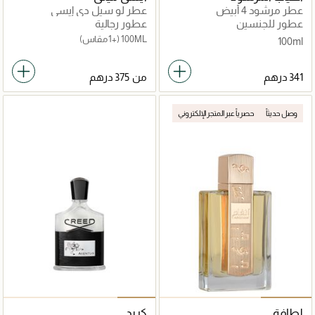
عطر مرشود 4 أبيض
عطر لو سيل دي إيسي
عطور للجنسين
عطور رجالية
100ML
(+1 مقاس)
100ml
من
وصل حديثاً
حصرياً عبر المتجر الإلكتروني
لطافة
كريد