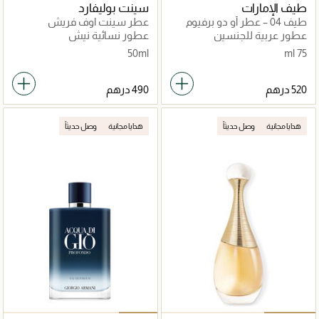
طيف الإمارات
سينت بوليفارد
طيف 04 – عطر أو دو برفيوم
عطر سينت اوف فريش
فاخر
عطور عربية للجنسين
عطور نسائية نيش
50ml
75 ml
هدايا مجانية
وصل حديثاً
هدايا مجانية
وصل حديثاً