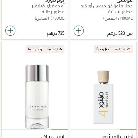
عطر فلورا غورجيوس أوركيد
أو دو غراي فيتيفير
عطور نسائية
عطور رجالية
100ML
(+1 مقاس)
100ML
(+1 مقاس)
من
هدايا مجانية
وصل حديثاً
هدايا مجانية
وصل حديثاً
أطياب المرشود
ايسي مياكي