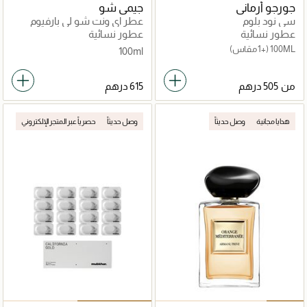
جورجو أرماني
جيمي شو
سي نود بلوم
عطر اي ونت شو لي بارفيوم
عطور نسائية
عطور نسائية
100ML
(+1 مقاس)
100ml
من
هدايا مجانية
وصل حديثاً
وصل حديثاً
حصرياً عبر المتجر الإلكتروني