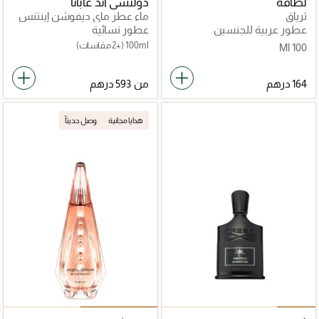
لطافة
دولتشي أند غابانا
ترياق
ماء عطر ماي ديفوشن إينتنس
عطور عربية للجنسين
عطور نسائية
100ml
(+2 مقاسات)
100 Ml
من
هدايا مجانية
وصل حديثاً