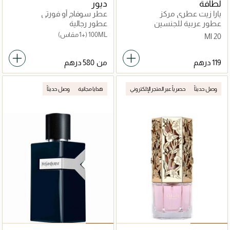
لطافة
ديور
يارا زيت عطري مركز
عطر سوفاج أو فورتي
عطور عربية للجنسين
عطور رجالية
100ML
(+1 مقاس)
20 Ml
من
وصل حديثاً
حصرياً عبر المتجر الإلكتروني
هدايا مجانية
وصل حديثاً