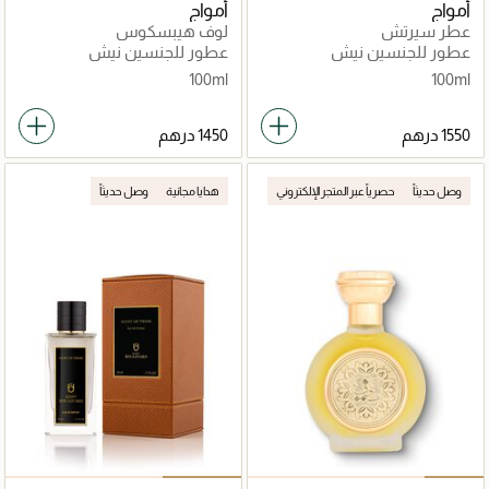
أمواج
أمواج
عطر سيرتش
لوف هيبسكوس
عطور للجنسين نيش
عطور للجنسين نيش
100ml
100ml
وصل حديثاً
حصرياً عبر المتجر الإلكتروني
هدايا مجانية
وصل حديثاً