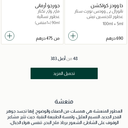
ذا وودز كولكشن
جورجو أرماني
ناتورال بي وودس نورث ستار
ماي واي نكتار
عطور للجنسين نيش
عطور نسائية
90ml
(+1 مقاس)
100ml + 5ml
من
48
من
أصل
383
تحميل المزيد
منعشة
العطور المنعشة هي همسات من الصفاء والوضوح. إنها تجسد جوهر
الفجر الجديد، النسيم العليل، ولمسة الطبيعة النقية. حيث تثير مشاعر
الوقوف على الشاطئ، الشعور برذاذ ملح البحر، تنفس هواء الجبال،