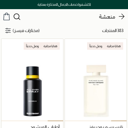
توصيل سريع على جميع الطلبات ما فوق 299 درهم
منعشة
383 المنتجات
(مختارات فيسز)
هدايا مجانية
وصل حديثاً
هدايا مجانية
وصل حديثاً
نارسيسو رودريغز
أطياب المرشود