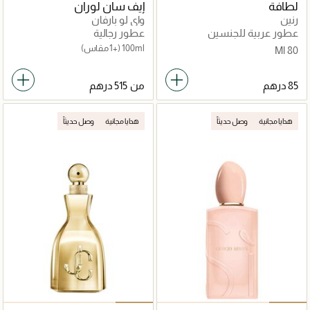
لطافة
إيف سان لوران
رنين
واي لو بارفان
عطور عربية للجنسين
عطور رجالية
100ml
(+1 مقاس)
80 Ml
من
هدايا مجانية
وصل حديثاً
هدايا مجانية
وصل حديثاً