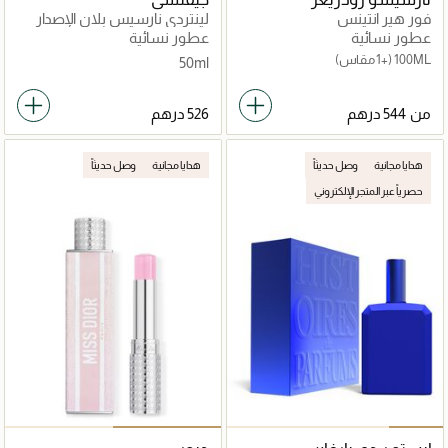
فور هير انتينس
لينتردي نارسيس بلان الإصدار
المحدود
عطور نسائية
عطور نسائية
100ML
(+1 مقاس)
50ml
من
هدايا مجانية
وصل حديثاً
هدايا مجانية
وصل حديثاً
حصرياً عبر المتجر الإلكتروني