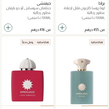
برادا
جيفنشي
لونا روسا كاربون قابل لإعادة
جنتلمان سوسايتي أو دو بارفان
التعبئة
سبورت
عطور رجالية
عطور رجالية
100ML
(+1 مقاس)
100ML
(+1 مقاس)
من
من
هدايا مجانية
هدايا مجانية
وصل حديثاً