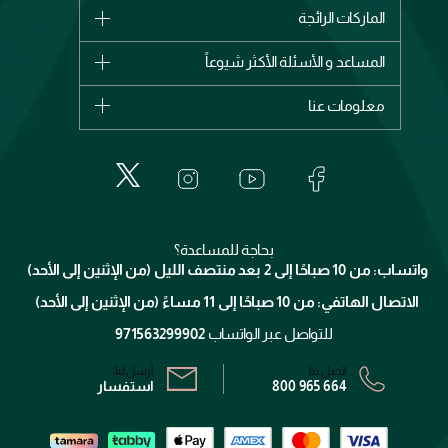
الماركات
الماركات الرائجة
وصل حديثاً
شانيل
المساعد و الأسئلة الأكثر شيوعاً
الأكثر مبيعاً
ديور
اشترِ بطاقة هدية
حسابك
معلومات عنا
بربري
عطور
الطلبات
إيف سان لوران
حول وجوه
المكياج
الأسئلة الأكثر شيوعاً
لانكوم
خدمات المعارض
العناية بالبشرة
الدفع
جيفنشي
تواصل معنا
للإستحمام والجسم
شارك مع أصدقائك
ميك اب فور ايفر
منصّة شبكة الشركاء
العناية بالشعر
التوصيل
كلارنس
انضموا لفيسز
بحاجة للمساعدة؟
الإرجاع
واتساب: من 10 صباحًا إلى 2 بعد منتصف الليل (من الإثنين إلى الأحد)
برنامج الولاء ميوز
تتبع طلبك
الاتصال الهاتفي: من 10 صباحًا إلى 11 مساءً (من الإثنين إلى الأحد)
الشروط و الأحكام
محدد المتاجر
سياسة الخصوصية
للتواصل عبر الواتساب
971563299902
اتصل بنا:
أرسل لنا:
800 965 664
استفسار