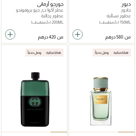
ديور
جورجو أرماني
جادور
عطر أكوا دي جيو بروفوندو
عطور نسائية
عطور رجالية
150ML
(+2 مقاسات)
200ML
(+2 مقاسات)
من
من
هدايا مجانية
وصل حديثاً
هدايا مجانية
وصل حديثاً