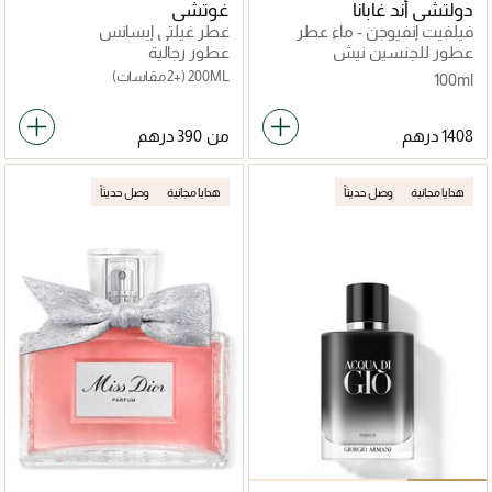
دولتشي أند غابانا
غوتشي
فيلفيت إنفيوجن - ماء عطر
عطر غيلتي إيسانس
عطور للجنسين نيش
عطور رجالية
200ML
(+2 مقاسات)
100ml
من
هدايا مجانية
وصل حديثاً
هدايا مجانية
وصل حديثاً