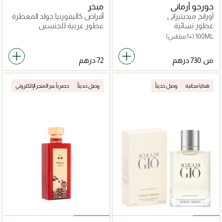
جورجو أرماني
مبخر
أورانج ميديتيراني
أقراص كاليفورنيا جولد المعطرة
١٦ جرعة
عطور نسائية
عطور عربية للجنسين
100ML
(+1 مقاس)
من
هدايا مجانية
وصل حديثاً
وصل حديثاً
حصرياً عبر المتجر الإلكتروني