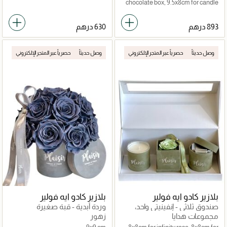
chocolate box, 9.5x8cm for candle
وصل حديثاً
حصرياً عبر المتجر الإلكتروني
وصل حديثاً
حصرياً عبر المتجر الإلكتروني
بلازير كادو ايه فولير
بلازير كادو ايه فولير
صندوق ثلاثي - إنفينيتي واحد،
وردة أبدية - قبة صغيرة
شوكولاتة، شمعة
مجموعات هدايا
زهور