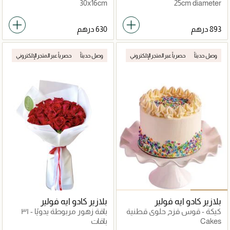
30x16cm
25cm diameter
وصل حديثاً
حصرياً عبر المتجر الإلكتروني
وصل حديثاً
حصرياً عبر المتجر الإلكتروني
بلازير كادو ايه فولير
بلازير كادو ايه فولير
كيكة - قوس قزح حلوى قطنية
باقة زهور مربوطة يدويًا - ٣١
وردة حمراء
Cakes
باقات