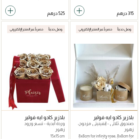
وصل حديثاً
حصرياً عبر المتجر الإلكتروني
وصل حديثاً
حصرياً عبر المتجر الإلكتروني
بلازير كادو ايه فولير
بلازير كادو ايه فولير
صندوق ثلاثي - إنفينيتي مزدوج،
وردة أبدية - تسع ورود
شوكولاتة، شمعة
زهور
زهور
15x15 cm
8x8cm for infinity rose, 8x8cm for