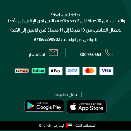
للإستحمام والجسم
شارك مع أصدقائك
ميك اب فور ايفر
منصّة شبكة الشركاء
العناية بالشعر
التوصيل
كلارنس
انضموا لفيسز
بحاجة للمساعدة؟
الإرجاع
واتساب: من 10 صباحًا إلى 2 بعد منتصف الليل (من الإثنين إلى الأحد)
برنامج الولاء ميوز
تتبع طلبك
الاتصال الهاتفي: من 10 صباحًا إلى 11 مساءً (من الإثنين إلى الأحد)
الشروط و الأحكام
محدد المتاجر
سياسة الخصوصية
للتواصل عبر الواتساب
971563299902
اتصل بنا:
أرسل لنا:
800 965 664
استفسار
حمل تطبيقنا
تفضيلات اللغة:
الإمارات
English