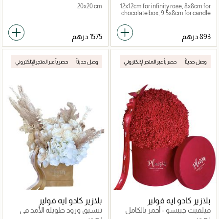
20x20 cm
12x12cm for infinity rose, 8x8cm for
chocolate box, 9.5x8cm for candle
وصل حديثاً
حصرياً عبر المتجر الإلكتروني
وصل حديثاً
حصرياً عبر المتجر الإلكتروني
بلازير كادو ايه فولير
بلازير كادو ايه فولير
فيلفيت جيبسو - أحمر بالكامل
تنسيق ورود طويلة الأمد في
مخمل مربع