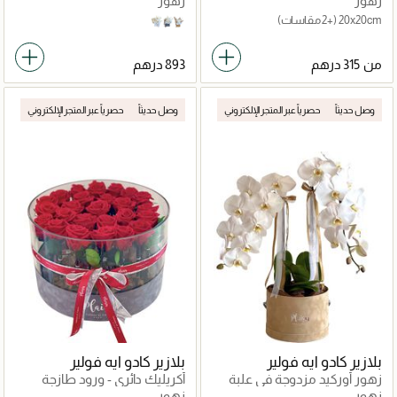
زهور
زهور
20x20cm
(+2 مقاسات)
White
Grey
Tan
من
وصل حديثاً
حصرياً عبر المتجر الإلكتروني
وصل حديثاً
حصرياً عبر المتجر الإلكتروني
بلازير كادو ايه فولير
بلازير كادو ايه فولير
زهور أوركيد مزدوجة في علبة
أكريليك دائري - ورود طازجة
مخملية
زهور
زهور