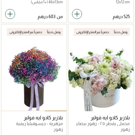
12x12 cm
46x13cm
(+1 مقاس)
من
وصل حديثاً
حصرياً عبر المتجر الإلكتروني
وصل حديثاً
حصرياً عبر المتجر الإلكتروني
بلازير كادو ايه فولير
بلازير كادو ايه فولير
مخملي بقطر ٢٥ - زهور بيضاء
مزهرية - جبسوفيليا ريفية
فاخرة
قوس قزح الحب
زهور
زهور