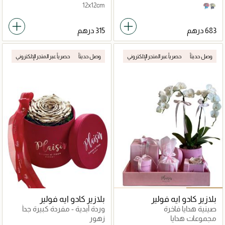
12x12cm
Pink on Blue
White on Grey
وصل حديثاً
حصرياً عبر المتجر الإلكتروني
وصل حديثاً
حصرياً عبر المتجر الإلكتروني
بلازير كادو ايه فولير
بلازير كادو ايه فولير
صينية هدايا فاخرة
وردة أبدية - مفردة كبيرة جداً
مجموعات هدايا
زهور