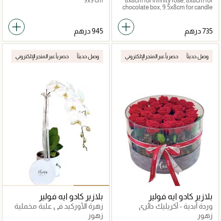
9x9 cm
8x8cm for infinity rose, 8x8cm for
chocolate box, 9.5x8cm for candle
وصل حديثاً
حصرياً عبر المتجر الإلكتروني
وصل حديثاً
حصرياً عبر المتجر الإلكتروني
بلازير كادو ايه فولير
بلازير كادو ايه فولير
وردة أبدية - أكريليك دائري
زهرة الأوركيد في علبة مخملية
زهور
زهور