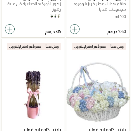
طقم هدايا - عطر فريزيا وورود
زهور الأوركيد الصغيرة في علبة
حمراء طازجة
مخملية مجعدة
مجموعات هدايا
زهور
100 ml
Pink
Grey
Tan
وصل حديثاً
حصرياً عبر المتجر الإلكتروني
وصل حديثاً
حصرياً عبر المتجر الإلكتروني
بلازير كادو ايه فولير
بلازير كادو ايه فولير