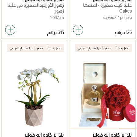
علبة كيك صغيرة - اصنعها
زهور الأوركيد الصغيرة في علبة
بنفسك
مخملية
Cakes
زهور
12x12cm
serves 2-4 people
وصل حديثاً
حصرياً عبر المتجر الإلكتروني
وصل حديثاً
حصرياً عبر المتجر الإلكتروني
بلازير كادو ايه فولير
بلازير كادو ايه فولير