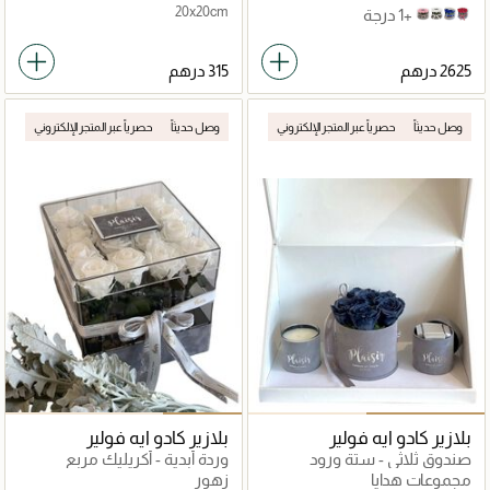
20x20cm
+1 درجة
Royal Blue
Pink
White
Red
وصل حديثاً
حصرياً عبر المتجر الإلكتروني
وصل حديثاً
حصرياً عبر المتجر الإلكتروني
بلازير كادو ايه فولير
بلازير كادو ايه فولير
صندوق ثلاثي - ستة ورود
وردة أبدية - أكريليك مربع
إنفينيتي، شوكولاتة، شمعة
مجموعات هدايا
زهور