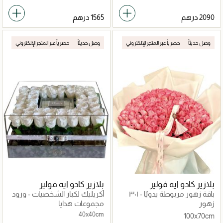
وصل حديثاً
حصرياً عبر المتجر الإلكتروني
وصل حديثاً
حصرياً عبر المتجر الإلكتروني
بلازير كادو ايه فولير
بلازير كادو ايه فولير
باقة زهور مربوطة يدويًا - ٣٠١
أكريليك لكبار الشخصيات - ورود
وردة وردية
طازجة وشوكولاتة
زهور
مجموعات هدايا
40x40cm
100x70cm