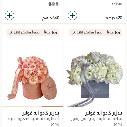
9x9cm
Sky Blue
Lilac
Pink
وصل حديثاً
حصرياً عبر المتجر الإلكتروني
وصل حديثاً
حصرياً عبر المتجر الإلكتروني
بلازير كادو ايه فولير
بلازير كادو ايه فولير
ساحة مخملية - وفرة من زهور
أسطوانة مخملية صغيرة - قبة
الكوبية
وردية
زهور
زهور