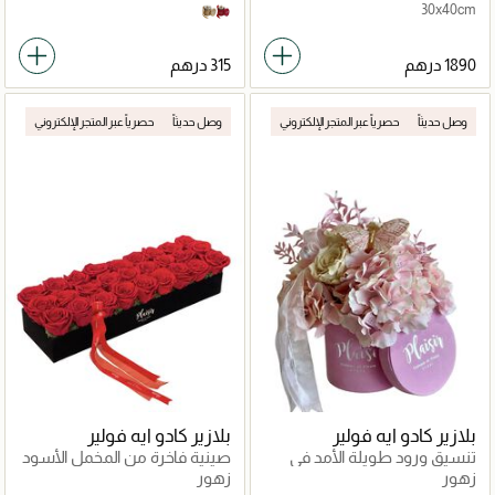
30x40cm
Gold on Tan
Gold on Red
وصل حديثاً
حصرياً عبر المتجر الإلكتروني
وصل حديثاً
حصرياً عبر المتجر الإلكتروني
بلازير كادو ايه فولير
بلازير كادو ايه فولير
تنسيق ورود طويلة الأمد في
صينية فاخرة من المخمل الأسود
مخمل صغير
مزينة بالورود الحمراء
زهور
زهور