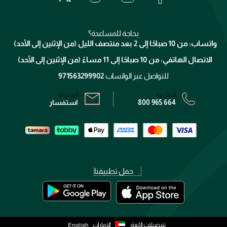
جيفنشي
تواصل معنا
للإستحمام والجسم
شارك مع أصدقائك
ميك اب فور ايفر
منصّة شبكة الشركاء
العناية بالشعر
التوصيل
كلارنس
انضموا لفيسز
بحاجة للمساعدة؟
الإرجاع
واتساب: من 10 صباحًا إلى 2 بعد منتصف الليل (من الإثنين إلى الأحد)
برنامج الولاء ميوز
تتبع طلبك
الاتصال الهاتفي: من 10 صباحًا إلى 11 مساءً (من الإثنين إلى الأحد)
الشروط و الأحكام
محدد المتاجر
سياسة الخصوصية
للتواصل عبر الواتساب
971563299902
اتصل بنا:
أرسل لنا:
800 965 664
استفسار
حمل تطبيقنا
تفضيلات اللغة:
الإمارات
English