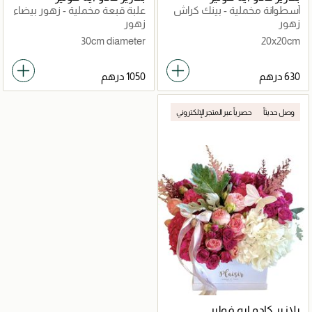
أسطوانة مخملية - بينك كراش
علبة قبعة مخملية - زهور بيضاء
بالكامل
زهور
زهور
30cm diameter
20x20cm
وصل حديثاً
حصرياً عبر المتجر الإلكتروني
بلازير كادو ايه فولير