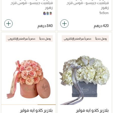
فيلفيت جيبسو - قوس قزح
فيلفيت جيبسو - قوس قزح
صغير
كبير
زهور
زهور
9x9cm
Sky Blue
Lilac
Pink
وصل حديثاً
حصرياً عبر المتجر الإلكتروني
وصل حديثاً
حصرياً عبر المتجر الإلكتروني
بلازير كادو ايه فولير
بلازير كادو ايه فولير