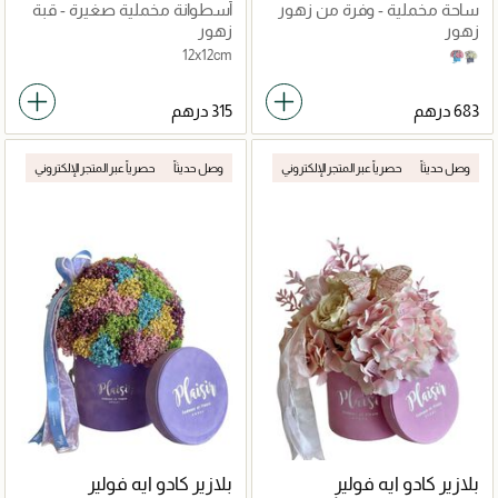
ساحة مخملية - وفرة من زهور
أسطوانة مخملية صغيرة - قبة
الكوبية
وردية
زهور
زهور
12x12cm
Pink on Blue
White on Grey
وصل حديثاً
حصرياً عبر المتجر الإلكتروني
وصل حديثاً
حصرياً عبر المتجر الإلكتروني
بلازير كادو ايه فولير
بلازير كادو ايه فولير