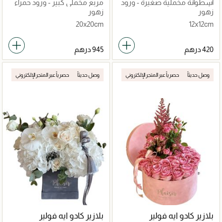
أسطوانة مخملية صغيرة - ورود
مربع مخملي كبير - ورود حمراء
وأوكالبتوس
وقلوب
زهور
زهور
20x20cm
12x12cm
وصل حديثاً
حصرياً عبر المتجر الإلكتروني
وصل حديثاً
حصرياً عبر المتجر الإلكتروني
بلازير كادو ايه فولير
بلازير كادو ايه فولير