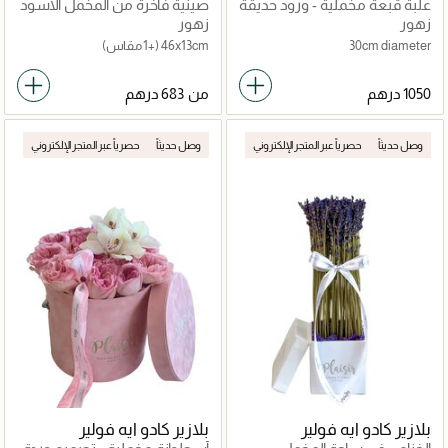
علبة قبعة مخملية - ورود حديقة
صينية فاخرة من المخمل الأسود
مرنة
مزينة بالورود الحمراء
زهور
زهور
30cm diameter
46x13cm
(+1 مقاس)
من
وصل حديثاً
حصرياً عبر المتجر الإلكتروني
وصل حديثاً
حصرياً عبر المتجر الإلكتروني
بلازير كادو ايه فولير
بلازير كادو ايه فولير