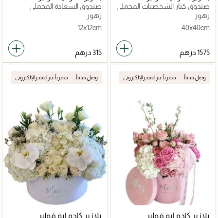
صندوق كبار الشخصيات المخملي
صندوق السعادة المخملي
- الحديقة الوردية
الأسطواني الصغير
زهور
زهور
12x12cm
40x40cm
وصل حديثاً
حصرياً عبر المتجر الإلكتروني
وصل حديثاً
حصرياً عبر المتجر الإلكتروني
بلازير كادو ايه فولير
بلازير كادو ايه فولير