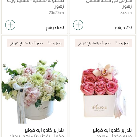
الخزامى في ساحة المخمل
أسطوانة مخملية - تصميم وردة
مسطحة
زهور
زهور
20x20cm
8x8cm
وصل حديثاً
حصرياً عبر المتجر الإلكتروني
وصل حديثاً
حصرياً عبر المتجر الإلكتروني
بلازير كادو ايه فولير
بلازير كادو ايه فولير
مربع مخملي - ورود
مخملي بقطر ٢٥ - زهور بيضاء