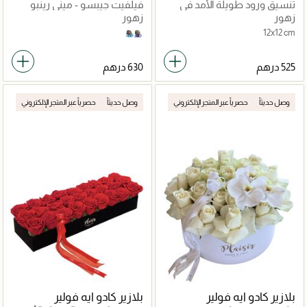
تنسيق ورود طويلة الأمد في
فيلفيت جيبسو - ميني رينبو
مخمل صغير
زهور
زهور
12x12 cm
Sky Blue
Lilac
وصل حديثاً
حصرياً عبر المتجر الإلكتروني
وصل حديثاً
حصرياً عبر المتجر الإلكتروني
بلازير كادو ايه فولير
بلازير كادو ايه فولير