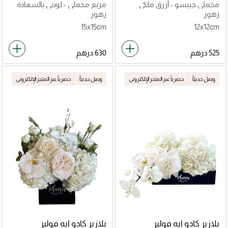
مخملي جيبسو - أزرق ملكي
مربع مخملي - لونني بالسعادة
زهور
زهور
15x15cm
12x12cm
وصل حديثاً
حصرياً عبر المتجر الإلكتروني
وصل حديثاً
حصرياً عبر المتجر الإلكتروني
بلازير كادو ايه فولير
بلازير كادو ايه فولير