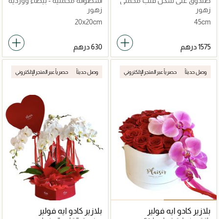
صندوق على شكل قلب مخملي
أسطوانة مخملية - بيضاء ووردية
- ورود حمراء
جميلة
زهور
زهور
20x20cm
45cm
وصل حديثاً
حصرياً عبر المتجر الإلكتروني
وصل حديثاً
حصرياً عبر المتجر الإلكتروني
بلازير كادو ايه فولير
بلازير كادو ايه فولير