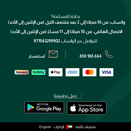
للإستحمام والجسم
شارك مع أصدقائك
ميك اب فور ايفر
منصّة شبكة الشركاء
العناية بالشعر
التوصيل
كلارنس
انضموا لفيسز
بحاجة للمساعدة؟
الإرجاع
واتساب: من 10 صباحًا إلى 2 بعد منتصف الليل (من الإثنين إلى الأحد)
برنامج الولاء ميوز
تتبع طلبك
الاتصال الهاتفي: من 10 صباحًا إلى 11 مساءً (من الإثنين إلى الأحد)
الشروط و الأحكام
محدد المتاجر
سياسة الخصوصية
للتواصل عبر الواتساب
971563299902
اتصل بنا:
أرسل لنا:
800 965 664
استفسار
حمل تطبيقنا
تفضيلات اللغة:
الإمارات
English