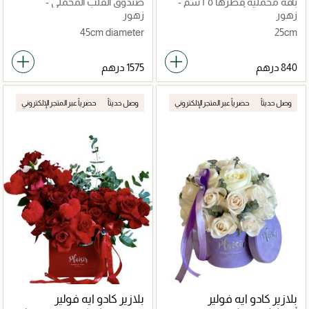
باقة مخملية قطرها ٢٥ سم -
صندوق القلب المخملي -
ورود حمراء وأوركيد وردي
مجموعة هدايا فاخرة من زهور
زهور
زهور
الأوركيد
45cm diameter
25cm
وصل حديثاً
حصرياً عبر المتجر الإلكتروني
وصل حديثاً
حصرياً عبر المتجر الإلكتروني
بلازير كادو ايه فولير
بلازير كادو ايه فولير