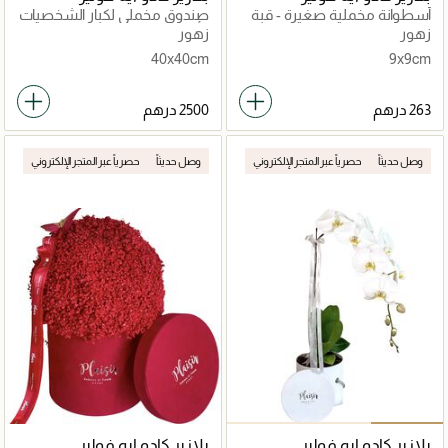
أسطوانة مخملية صغيرة - قبة
صندوق مخملي لكبار الشخصيات
وردية خوخية
- أوركيد، ورود، شوكولاتة
زهور
زهور
40x40cm
9x9cm
وصل حديثاً
حصرياً عبر المتجر الإلكتروني
وصل حديثاً
حصرياً عبر المتجر الإلكتروني
بلازير كادو ايه فولير
بلازير كادو ايه فولير