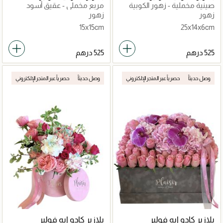
صينية مخملية - زهور الكوبية
مربع مخملي - عقيق أسود
والأوركيد
زهور
زهور
15x15cm
25x14x6cm
وصل حديثاً
حصرياً عبر المتجر الإلكتروني
وصل حديثاً
حصرياً عبر المتجر الإلكتروني
بلازير كادو ايه فولير
بلازير كادو ايه فولير