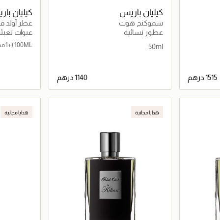
كيليان باريس
كيليان با
سموكنج هوت
عطر أولد فاش
عطور نسائية
عبوات تعبئ
100ML
(+1 مقاس)
50ml
اصيل
جاري تحميل التفاصيل
هدايا مجانية
هدايا مجانية