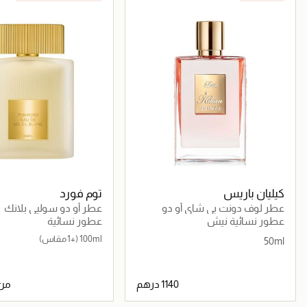
كيليان باريس
توم فورد
عطر لوف دونت بي شاي أو دو
عطر أو دو سوليي بلانك
برفان 50مل
عطور نسائية نيش
عطور نسائية
100ml
(+1 مقاس)
50ml
من