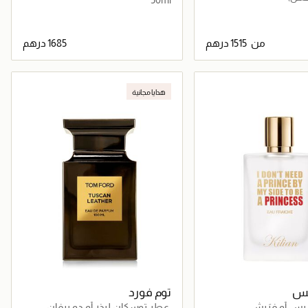
من
جاري تحميل التفاصيل
جاري تحميل التفاصيل
هدايا مجانية
ريس
توم فورد
عطر توسكان ليذر أو دو برفان