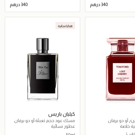
جاري تحميل التفاصيل
جاري تحميل التفاصيل
هدايا مجانية
كيليان باريس
 أو دو برفان
مسك عود حجم تعبئة أو دو برفان
50مل
ة خاصة
عطور نسائية
50ml