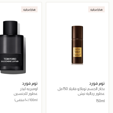
جاري تحميل التفاصيل
جاري تحميل التف
هدايا مجانية
هدايا مجانية
توم فورد
توم فورد
بخاخ الجسم توباكو فانيلا 150مل
اومبريه ليذر
عطور رجالية نيش
عطور للجنسين
100ml
(+1 مقاس)
150ml