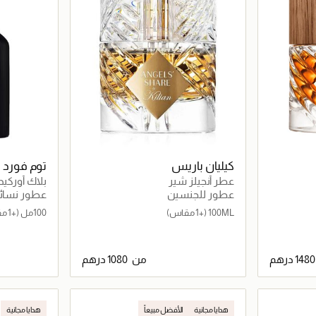
كيليان باريس
توم فورد
عطر أنجيلز شير
بلاك أوركيد أو دو 
عطور للجنسين
عطور نسائي
100ML
(+1 مقاس)
100مل
(+1 مقاس)
من
اصيل
جاري تحميل التفاصيل
هدايا مجانية
الأفضل مبيعاً
هدايا مجانية