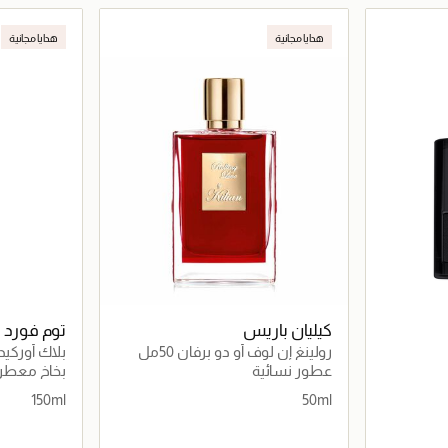
اصيل
جاري تحميل التفاصيل
هدايا مجانية
هدايا مجانية
كيليان باريس
توم فورد
رولينغ إن لوف أو دو برفان 50مل
بلاك أوركيد
150مل
عطور نسائية
بخاخ معطر
150ml
50ml