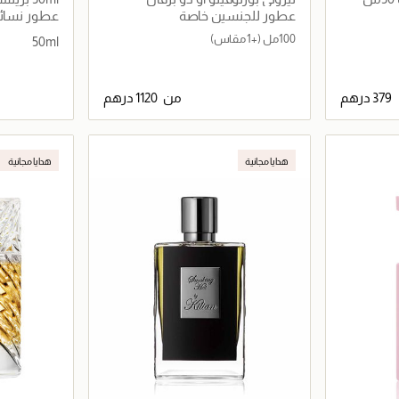
عطور للجنسين خاصة
عطور نسائي
100مل
(+1 مقاس)
50ml
من
اصيل
جاري تحميل التفاصيل
هدايا مجانية
هدايا مجانية