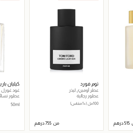
توم فورد
كيليان با
عطر أومبري ليذر
غود غورل غان 
عطور رجالية
عطور نسائي
100مل
(+1 مقاس)
50ml
من