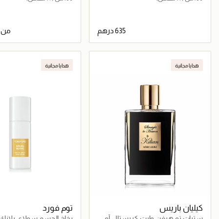
من
جاري تحميل التفاصيل
جاري تحميل التف
هدايا مجانية
هدايا مجانية
كيليان باريس
توم فورد
سترات تو هيفن وايت كريستال أو
بخاخ الجسم سولاي بلانك 50مل