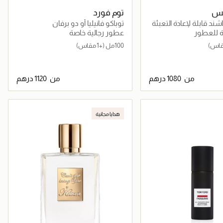
ريس
توم فورد
ند قابلة لإعادة التعبئة
توباكو فانيليا أو دو برفان
ة للعطور
عطور رجالية خاصة
100مل
(+1 مقاس)
من
من
جاري تحميل التفاصيل
جاري تحميل التفاصيل
هدايا مجانية