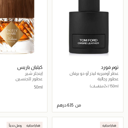
توم فورد
كيليان باريس
عطر أومبريه ليذر أو دو برفان
إينجلز شير
عطور رجالية
عطور للجنسين
150ml
(+2 مقاسات)
50ml
من
جاري تحميل التفاصيل
جاري تحميل التف
هدايا مجانية
هدايا مجانية
وصل حديثاً