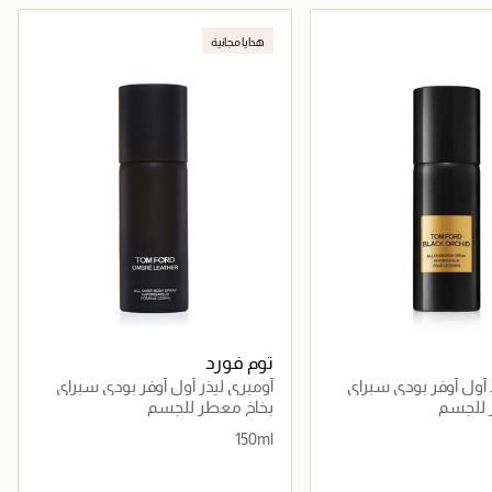
جاري تحميل التفاصيل
جاري تحميل التفاصيل
هدايا مجانية
توم فورد
 أول أوفر بودي سبراي
أومبري ليذر أول أوفر بودي سبراي
150مل
 للجسم
بخاخ معطر للجسم
150ml