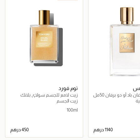
ريس
توم فورد
باد أو دو برفان 50مل
زيت لامع للجسم سولاي بلانك
100مل
ة
زيت الجسم
100ml