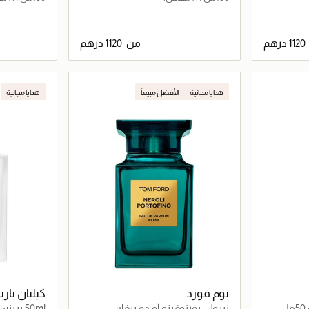
من
اصيل
جاري تحميل التفاصيل
هدايا مجانية
الأفضل مبيعاً
هدايا مجانية
توم فورد
كيليان با
نيرولي بورتوفينو أو دو برفان
50ml برينسيس أو فرَيش