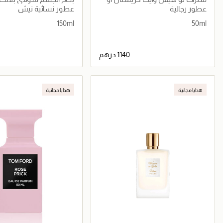
دو برفان 50مل
عطور رجالية
عطور نسائية نيش
150ml
50ml
جاري تحميل التفاصيل
جاري تحميل التف
هدايا مجانية
هدايا مجانية