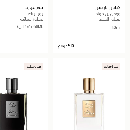
كيليان باريس
توم فورد
وومن إن جولد
روز بريك
عطور الشعر
عطور نسائية
50ML
(+1 مقاس)
50ml
جاري تحميل التفاصيل
جاري تحميل التف
هدايا مجانية
هدايا مجانية