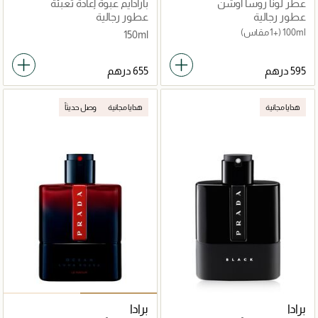
عطر لونا روسا أوشن
بارادايم عبوة إعادة تعبئة
عطور رجالية
عطور رجالية
100ml
(+1 مقاس)
150ml
هدايا مجانية
هدايا مجانية
وصل حديثاً
برادا
برادا