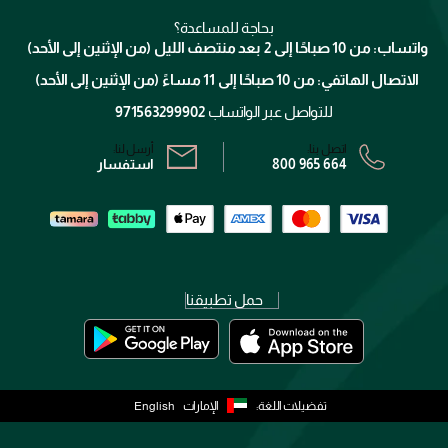
العناية بالشعر
التوصيل
كلارنس
انضموا لفيسز
بحاجة للمساعدة؟
الإرجاع
واتساب: من 10 صباحًا إلى 2 بعد منتصف الليل (من الإثنين إلى الأحد)
برنامج الولاء ميوز
تتبع طلبك
الاتصال الهاتفي: من 10 صباحًا إلى 11 مساءً (من الإثنين إلى الأحد)
الشروط و الأحكام
محدد المتاجر
سياسة الخصوصية
للتواصل عبر الواتساب
971563299902
اتصل بنا:
أرسل لنا:
800 965 664
استفسار
حمل تطبيقنا
تفضيلات اللغة:
الإمارات
English