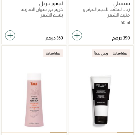
سيسلي
ليونور جريل
رذاذ المكثف للحجم القوام و
كريم دي سوان الامارنتة
الكثافة
مثبت الشعر
بلسم الشعر
50ml
هدايا مجانية
وصل حديثاً
هدايا مجانية