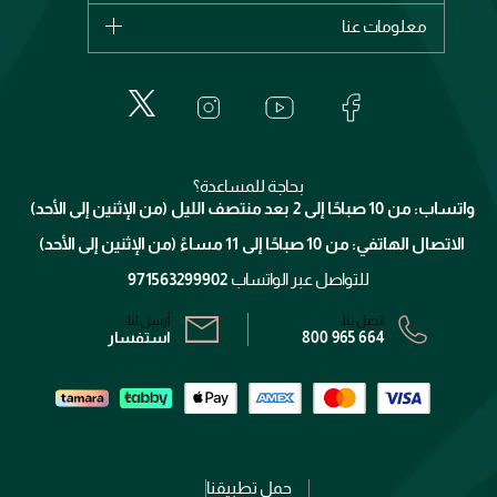
اشترِ بطاقة هدية
حسابك
معلومات عنا
بربري
عطور
الطلبات
إيف سان لوران
حول وجوه
المكياج
الأسئلة الأكثر شيوعاً
لانكوم
خدمات المعارض
العناية بالبشرة
الدفع
جيفنشي
تواصل معنا
للإستحمام والجسم
شارك مع أصدقائك
ميك اب فور ايفر
منصّة شبكة الشركاء
العناية بالشعر
التوصيل
كلارنس
انضموا لفيسز
بحاجة للمساعدة؟
الإرجاع
واتساب: من 10 صباحًا إلى 2 بعد منتصف الليل (من الإثنين إلى الأحد)
برنامج الولاء ميوز
تتبع طلبك
الاتصال الهاتفي: من 10 صباحًا إلى 11 مساءً (من الإثنين إلى الأحد)
الشروط و الأحكام
محدد المتاجر
سياسة الخصوصية
للتواصل عبر الواتساب
971563299902
اتصل بنا:
أرسل لنا:
800 965 664
استفسار
حمل تطبيقنا