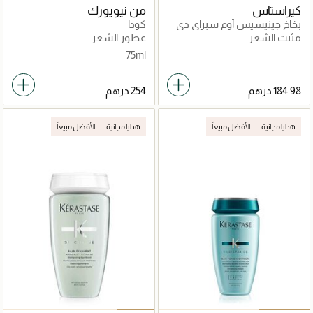
كيراستاس
من نيويورك
بخاخ جينيسيس أوم سبراي دي
كودا
فورس إيبيسيزانت مقوي لزيادة
مثبت الشعر
عطور الشعر
كثافة الشعر 150مل
75ml
هدايا مجانية
الأفضل مبيعاً
هدايا مجانية
الأفضل مبيعاً