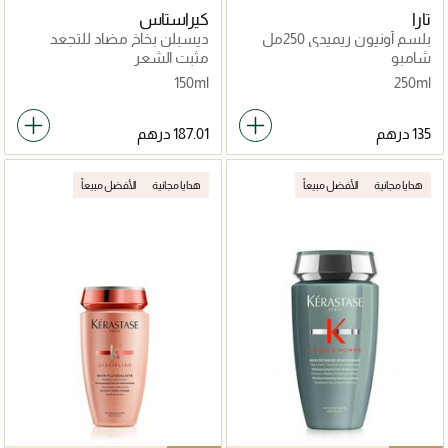
تارا
كيراستاس
بلسم أونيون ريميدي 250مل
ديسبلن بخاخ مضاد للتجعد
فلويديسيم 150مل
شامبو
مثبت الشعر
150ml
250ml
هدايا مجانية
الأفضل مبيعاً
هدايا مجانية
الأفضل مبيعاً