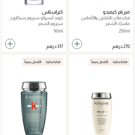
ميريام كيفيدو
كيراستاس
قناع فاخر بالبلاتين والألماس
بلوند أبسولو سيروم سيكانوي
للعناية الليلية 90مل
ماسك الشعر
سيروم الشعر
90ml
250ml
هدايا مجانية
الأفضل مبيعاً
هدايا مجانية
الأفضل مبيعاً