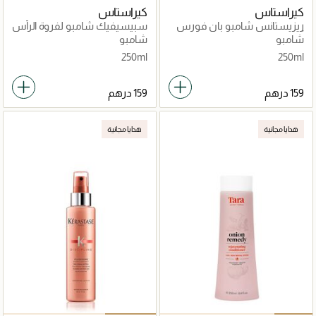
كيراستاس
كيراستاس
ريزيستانس شامبو بان فورس
سبيسيفيك شامبو لفروة الرأس
أركيتكت 250مل
الدهنية 250مل
شامبو
شامبو
250ml
250ml
هدايا مجانية
هدايا مجانية