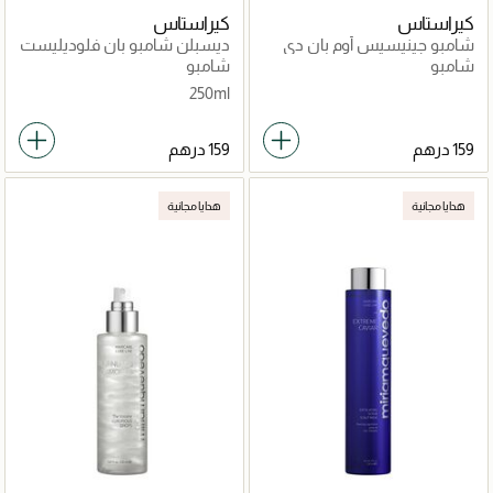
كيراستاس
كيراستاس
شامبو جينيسيس أوم بان دي
ديسبلن شامبو بان فلوديليست
ماس لزيادة كثافة الشعر
250مل
شامبو
شامبو
المُعرض للتساقط 250مل
250ml
هدايا مجانية
هدايا مجانية