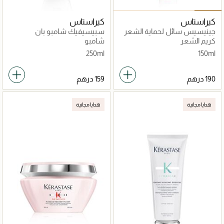
كيراستاس
كيراستاس
جينيسيس سائل لحماية الشعر
سبيسيفيك شامبو بان
ديفينس ثيرميك 150مل
بريفنشن 250مل
كريم الشعر
شامبو
250ml
150ml
هدايا مجانية
هدايا مجانية