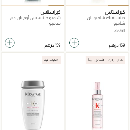
كيراستاس
كيراستاس
دينسيفيك شامبو بان
شامبو جينيسيس أوم بان دي
دينسيتيي 250مل
فورس كوتيديا مقوي للشعر
شامبو
شامبو
المُعرض للتساقط 250مل
250ml
هدايا مجانية
الأفضل مبيعاً
هدايا مجانية