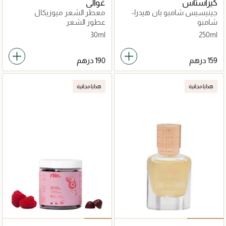
كيراستاس
غوالي
جينيسيس شامبو بان هيدرا-
معطر الشعر ميوزيكال
فورتيفاينت 250مل
فايبرايشنس
شامبو
عطور الشعر
30ml
250ml
هدايا مجانية
هدايا مجانية