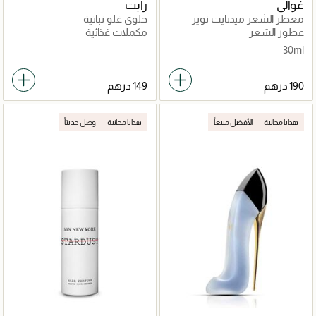
غوالي
رايت
معطر الشعر ميدنايت نويز
حلوى غلو نباتية
عطور الشعر
مكملات غذائية
30ml
هدايا مجانية
الأفضل مبيعاً
هدايا مجانية
وصل حديثاً