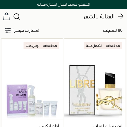
توصيل سريع على جميع الطلبات ما فوق 299 درهم
العناية بالشعر
80 المنتجات
(مختارات فيسز)
هدايا مجانية
الأفضل مبيعاً
هدايا مجانية
وصل حديثاً
إيف سان لوران
أولابليكس