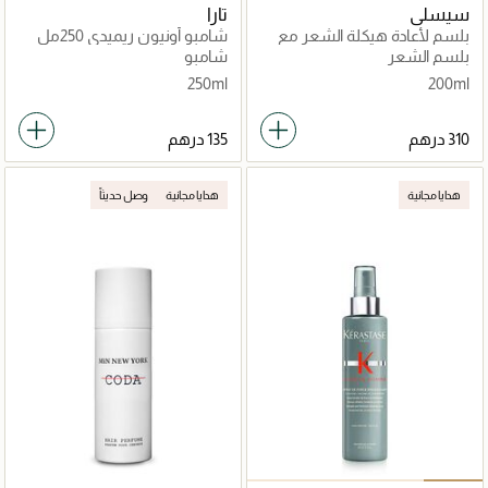
سيسلي
تارا
بلسم لأعادة هيكلة الشعر مع
شامبو أونيون ريميدي 250مل
بروتيين القطن
بلسم الشعر
شامبو
250ml
200ml
هدايا مجانية
هدايا مجانية
وصل حديثاً