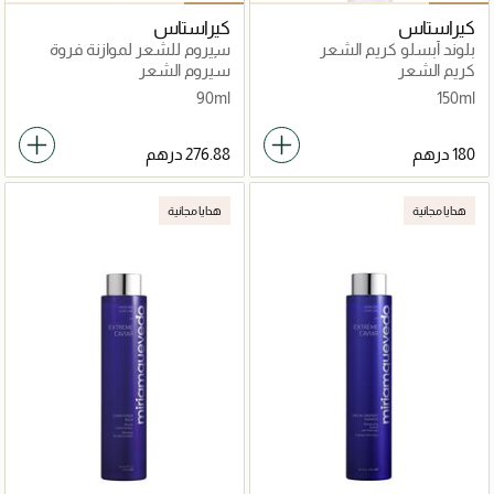
كيراستاس
كيراستاس
بلوند أبسلو كريم الشعر
سيروم للشعر لموازنة فروة
سيكابلاسم 150مل
الرأس سبيسيفيك
كريم الشعر
سيروم الشعر
بوتونشاليست 90مل
90ml
150ml
هدايا مجانية
هدايا مجانية