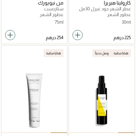
كارولينا هيريرا
من نيويورك
عطر الشعر جود غيرل 30مل
ستاردست
عطور الشعر
عطور الشعر
75ml
30ml
هدايا مجانية
وصل حديثاً
هدايا مجانية