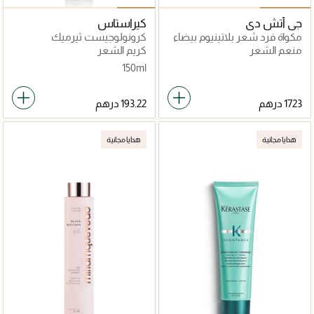
جي أتش دي
كيراستاس
مكواة فرد شعر بلاتينيوم بيضاء
كرونولوجيست ثيرميك
ريجينيرانت العناية عند التجفيف
منعم الشعر
كريم الشعر
150مل
150ml
هدايا مجانية
هدايا مجانية