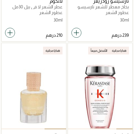
نارسيسو رودريغز
لانكوم
بخاخ معطر للشعر نارسيسو
عطر الشعر لا في بيل 30مل
30مل
عطور الشعر
عطور الشعر
30ml
30ml
هدايا مجانية
الأفضل مبيعاً
هدايا مجانية