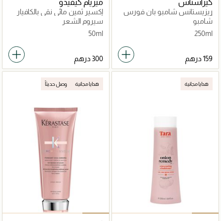
كيراستاس
ميريام كيفيدو
ريزيستانس شامبو بان فورس
إكسير ثمين مائي نقي بالكافيار
أركيتكت 250مل
الأبيض الجليدي
شامبو
سيروم الشعر
50ml
250ml
هدايا مجانية
هدايا مجانية
وصل حديثاً