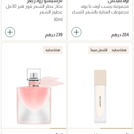
أولابليكس
نارسيسو رودريغز
مجموعة بيست أوف ذا بوند
بخاخ عطر الشعر فور هير 30مل
بيلدرز
مجموعات العناية بالشعر للنساء
عطور الشعر
30ml
هدايا مجانية
الأفضل مبيعاً
هدايا مجانية