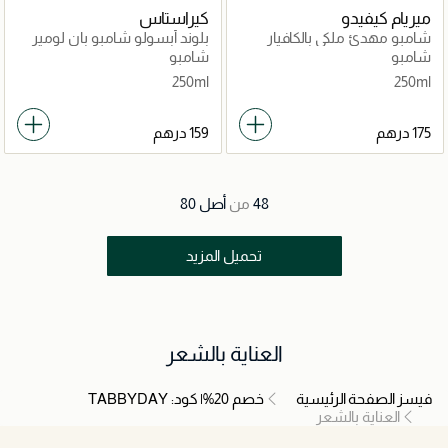
ميريام كيفيدو
كيراستاس
شامبو مهدئ ملكي بالكافيار
بلوند أبسولو شامبو بان لومير
الأسود الفاخر
250مل
شامبو
شامبو
250ml
250ml
48
من
أصل
80
تحميل المزيد
العناية بالشعر
فيسز الصفحة الرئيسية
خصم 20%| كود: TABBYDAY
العناية بالشعر