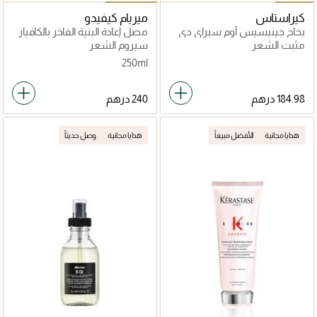
كيراستاس
ميريام كيفيدو
بخاخ جينيسيس أوم سبراي دي
مصل إعادة البنية الفاخر بالكافيار
فورس إيبيسيزانت مقوي لزيادة
الأسود
مثبت الشعر
سيروم الشعر
كثافة الشعر 150مل
250ml
هدايا مجانية
الأفضل مبيعاً
هدايا مجانية
وصل حديثاً