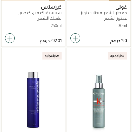
غوالي
كيراستاس
معطر الشعر ميدنايت نويز
سبيسيفيك ماسك طين
للشعر لفروة الرأس الدهنية
عطور الشعر
ماسك الشعر
250مل
250ml
30ml
هدايا مجانية
هدايا مجانية