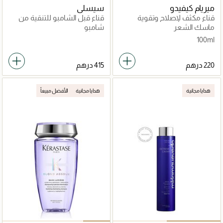
ميريام كيفيدو
سيسلي
قناع مكثف لإصلاح وتقوية
قناع قبل الشامبو للتنقية من
الشعر لزيادة كثافته بالعنب البري
السموم بالطين الأبيض
ماسك الشعر
شامبو
الأسود
100ml
هدايا مجانية
هدايا مجانية
الأفضل مبيعاً