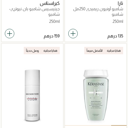
تارا
كيراستاس
شامبو أونيون ريميدي 250مل
جينيسيس شامبو بان نيوتري-
فورتيفاينت 250مل
شامبو
شامبو
250ml
250ml
هدايا مجانية
الأفضل مبيعاً
هدايا مجانية
وصل حديثاً