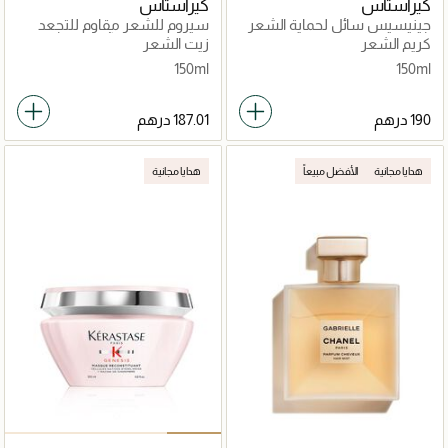
كيراستاس
كيراستاس
جينيسيس سائل لحماية الشعر
سيروم للشعر مقاوم للتجعد
ديفينس ثيرميك 150مل
والأكسدة كروما آبسلو 150مل
كريم الشعر
زيت الشعر
150ml
150ml
هدايا مجانية
الأفضل مبيعاً
هدايا مجانية