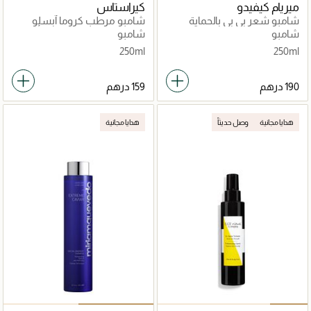
ميريام كيفيدو
كيراستاس
شامبو شعر بي بي بالحماية
شامبو مرطب كروما آبسلو
المضاعفة 250مل
لحماية الشعر المتحسس أو
شامبو
شامبو
التالف المصبوغ 250مل
250ml
250ml
هدايا مجانية
وصل حديثاً
هدايا مجانية