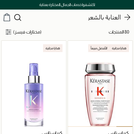
توصيل سريع على جميع الطلبات ما فوق 299 درهم
العناية بالشعر
80 المنتجات
(مختارات فيسز)
هدايا مجانية
الأفضل مبيعاً
هدايا مجانية
كيراستاس
كيراستاس