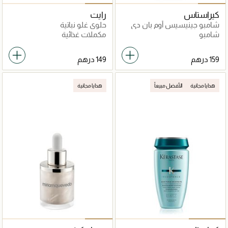
كيراستاس
رايت
شامبو جينيسيس أوم بان دي
حلوى غلو نباتية
ماس لزيادة كثافة الشعر
شامبو
مكملات غذائية
المُعرض للتساقط 250مل
هدايا مجانية
الأفضل مبيعاً
هدايا مجانية