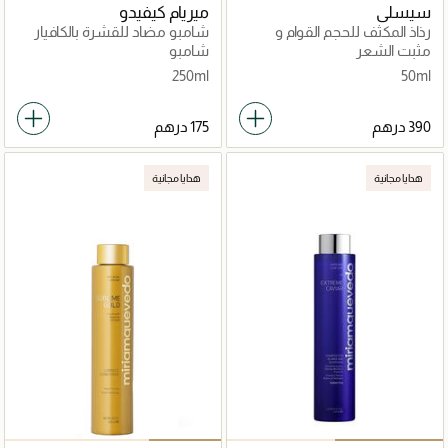
سيسلي
ميريام كيفيدو
رذاذ المكثف للحجم القوام و
شامبو مضاد للقشرة بالكافيار
الكثافة
الأسود الفاخر
مثبت الشعر
شامبو
250ml
50ml
هدايا مجانية
هدايا مجانية