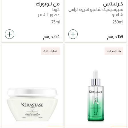
كيراستاس
من نيويورك
سبيسيفيك شامبو لفروة الرأس
كودا
الدهنية 250مل
شامبو
عطور الشعر
75ml
250ml
هدايا مجانية
هدايا مجانية