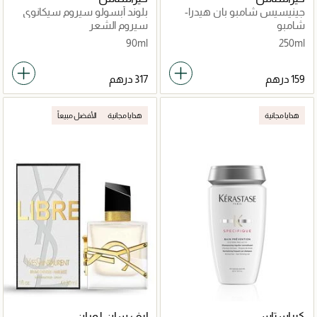
جينيسيس شامبو بان هيدرا-
بلوند أبسولو سيروم سيكانوي
فورتيفاينت 250مل
للعناية الليلية 90مل
شامبو
سيروم الشعر
90ml
250ml
هدايا مجانية
هدايا مجانية
الأفضل مبيعاً
كيراستاس
إيف سان لوران