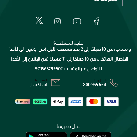
عطور
الطلبات
إيف سان لوران
حول وجوه
المكياج
الأسئلة الأكثر شيوعاً
لانكوم
خدمات المعارض
العناية بالبشرة
الدفع
جيفنشي
تواصل معنا
للإستحمام والجسم
شارك مع أصدقائك
ميك اب فور ايفر
منصّة شبكة الشركاء
العناية بالشعر
التوصيل
كلارنس
انضموا لفيسز
بحاجة للمساعدة؟
الإرجاع
واتساب: من 10 صباحًا إلى 2 بعد منتصف الليل (من الإثنين إلى الأحد)
برنامج الولاء ميوز
تتبع طلبك
الاتصال الهاتفي: من 10 صباحًا إلى 11 مساءً (من الإثنين إلى الأحد)
الشروط و الأحكام
محدد المتاجر
سياسة الخصوصية
للتواصل عبر الواتساب
971563299902
اتصل بنا:
أرسل لنا:
800 965 664
استفسار
حمل تطبيقنا