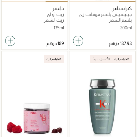
كيراستاس
دافينز
جينيسيس بلسم فوندانت ري
زيت أو آي
إنفورستور 200مل
بلسم الشعر
زيت الشعر
135ml
200ml
هدايا مجانية
الأفضل مبيعاً
هدايا مجانية