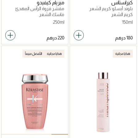
كيراستاس
ميريام كيفيدو
بلوند أبسلو كريم الشعر
مقشر فروة الرأس المهدئ
سيكابلاسم 150مل
بالكافيار الأسود الفاخر
كريم الشعر
ماسك الشعر
250ml
150ml
هدايا مجانية
هدايا مجانية
الأفضل مبيعاً