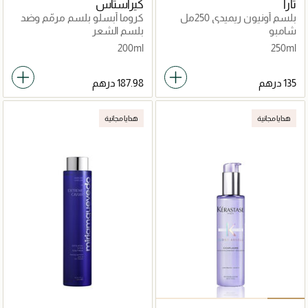
تارا
كيراستاس
بلسم أونيون ريميدي 250مل
كروما أبسلو بلسم مرمّم وضد
للمساميّة
شامبو
بلسم الشعر
200ml
250ml
هدايا مجانية
هدايا مجانية