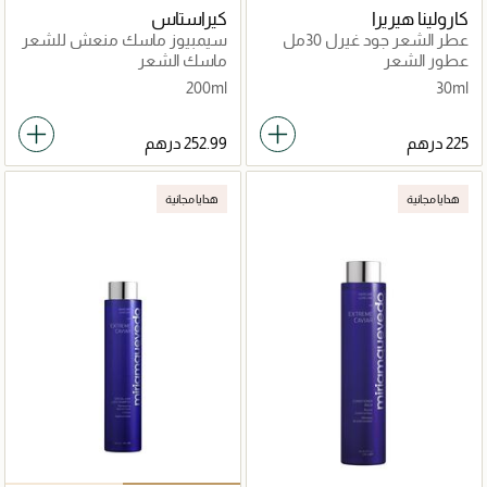
كارولينا هيريرا
كيراستاس
عطر الشعر جود غيرل 30مل
سيمبيوز ماسك منعش للشعر
المعرّض للقشرة 200 مل
عطور الشعر
ماسك الشعر
200ml
30ml
هدايا مجانية
هدايا مجانية